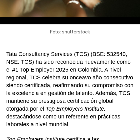
Emplo
2025
en
Colom
Foto: shutterstock
Tata Consultancy Services (TCS) (BSE: 532540,
NSE: TCS) ha sido reconocida nuevamente como
el #1 Top Employer 2025 en Colombia. A nivel
regional, TCS celebra su onceavo año consecutivo
siendo certificada, reafirmando su compromiso con
la excelencia en gestión de talento. Además, TCS
mantiene su prestigiosa certificación global
otorgada por el
Top Employers Institute,
destacándose como un referente en prácticas
laborales a nivel mundial.
Top Employers Institute
certifica a las