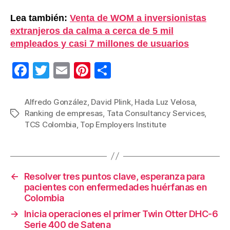
Lea también:
Venta de WOM a inversionistas
extranjeros da calma a cerca de 5 mil
empleados y casi 7 millones de usuarios
F
T
E
Pi
C
a
wi
m
nt
o
c
tt
ail
er
m
Alfredo González
,
David Plink
,
Hada Luz Velosa
,
Ranking de empresas
,
Tata Consultancy Services
,
Etiquetas
e
er
e
p
TCS Colombia
,
Top Employers Institute
b
st
ar
o
tir
o
←
Resolver tres puntos clave, esperanza para
k
pacientes con enfermedades huérfanas en
Colombia
→
Inicia operaciones el primer Twin Otter DHC-6
Serie 400 de Satena