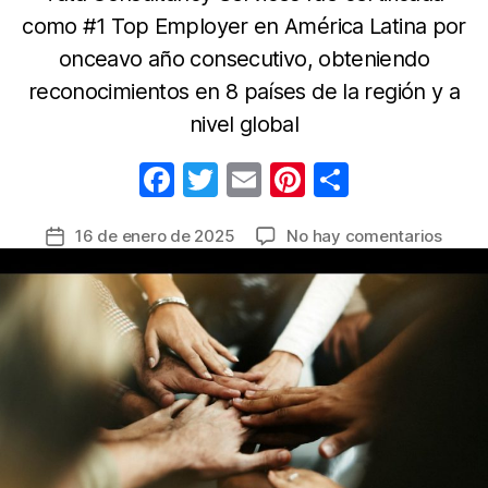
como #1 Top Employer en América Latina por
onceavo año consecutivo, obteniendo
reconocimientos en 8 países de la región y a
nivel global
F
T
E
Pi
C
a
w
m
nt
o
en
16 de enero de 2025
No hay comentarios
Fecha
c
itt
ail
er
m
Tata
de
e
er
e
p
Consu
la
Servi
b
st
ar
entrada
(TCS)
o
tir
lidera
o
nuev
el
k
ranki
de
Top