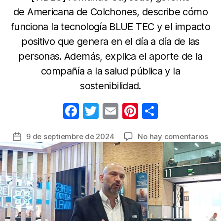
de Americana de Colchones, describe cómo
funciona la tecnología BLUE TEC y el impacto
positivo que genera en el día a día de las
personas. Además, explica el aporte de la
compañía a la salud pública y la
sostenibilidad.
F
T
E
Pi
C
a
w
m
nt
o
en
9 de septiembre de 2024
No hay comentarios
Fecha
c
itt
ail
er
m
Ame
de
e
er
e
p
de
la
Col
b
st
ar
entrada
rev
o
tir
có
o
log
mej