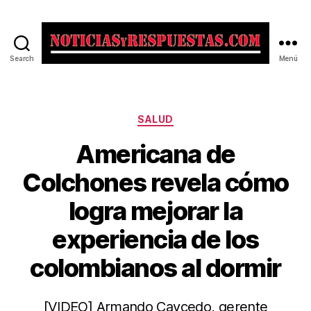
Search
Menú
Noticias
y
Respuestas
Categorías
SALUD
Americana de
Colchones revela cómo
logra mejorar la
experiencia de los
colombianos al dormir
[VIDEO] Armando Caycedo, gerente