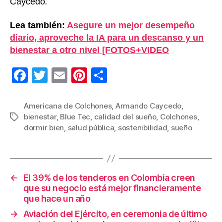
Caycedo
.
Lea también:
Asegure un mejor desempeño
diario, aproveche la IA para un descanso y un
bienestar a otro nivel [FOTOS+VIDEO
F
T
E
Pi
C
a
wi
m
nt
o
c
tt
ail
er
m
Americana de Colchones
,
Armando Caycedo
,
bienestar
,
Blue Tec
,
calidad del sueño
,
Colchones
,
Etiquetas
e
er
e
p
dormir bien
,
salud pública
,
sostenibilidad
,
sueño
b
st
ar
o
tir
o
←
El 39% de los tenderos en Colombia creen
k
que su negocio está mejor financieramente
que hace un año
→
Aviación del Ejército, en ceremonia de último