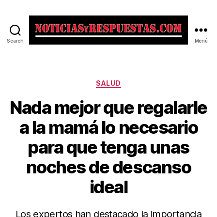
Search
Menú
Noticias
y
Respuestas
Categorías
SALUD
Nada mejor que regalarle
a la mamá lo necesario
para que tenga unas
noches de descanso
ideal
Los expertos han destacado la importancia