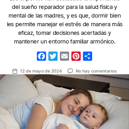
del sueño reparador para la salud física y
mental de las madres, y es que, dormir bien
les permite manejar el estrés de manera más
eficaz, tomar decisiones acertadas y
mantener un entorno familiar armónico.
F
T
E
Pi
C
a
w
m
nt
o
en
12 de mayo de 2024
No hay comentarios
Fecha
c
itt
ail
er
m
Nada
de
e
er
e
p
mejor
la
que
b
st
ar
entrada
regala
o
tir
a
o
la
mam
k
lo
neces