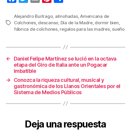
a
wi
m
nt
o
c
tt
ail
er
m
Alejandro Buitrago
,
almohadas
,
Americana de
Colchones
,
descanso
,
Día de la Madre
,
dormir bien
,
Etiquetas
e
er
e
p
fábrica de colchones
,
regalos para las madres
,
sueño
b
st
ar
o
tir
o
←
Daniel Felipe Martínez se lució en la octava
k
etapa del Giro de Italia ante un Pogacar
imbatible
→
Conozca la riqueza cultural, musical y
gastronómica de los Llanos Orientales por el
Sistema de Medios Públicos
Deja una respuesta