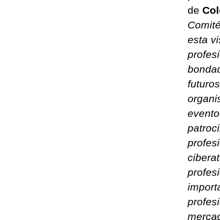
de
Col
Comité
esta v
profesi
bondad
futuro
organi
evento
patroc
profes
cibera
profes
import
profes
mercad