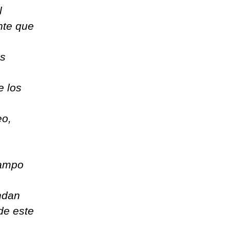
l
nte que
as
s
e los
eo,
,
campo
ndan
de este