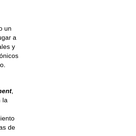
o un
ugar a
ales y
rónicos
o.
ment
,
 la
iento
vas de