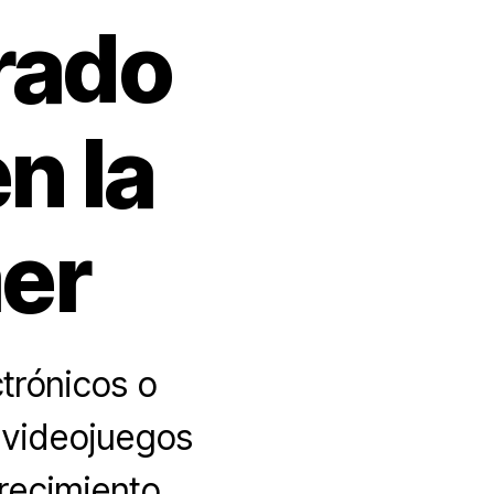
rado
n la
er
trónicos o
 videojuegos
crecimiento