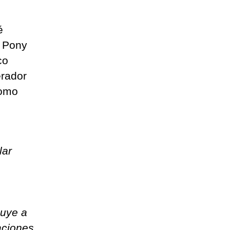
é
e Pony
co
erador
como
lar
buye a
aciones