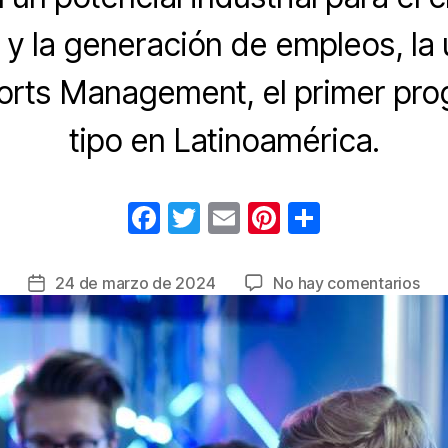
y la generación de empleos, la 
orts Management, el primer pr
tipo en Latinoamérica.
F
T
E
Pi
C
a
wi
m
nt
o
c
tt
ail
er
m
en
24 de marzo de 2024
No hay comentarios
Fecha
e
er
e
p
La
de
Uni
la
b
st
ar
del
entrada
o
tir
Ros
o
anu
inn
k