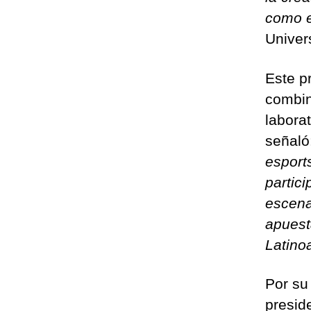
como e
Univer
Este p
combin
laborat
señaló
esport
partici
escena
apuest
Latino
Por su
presid