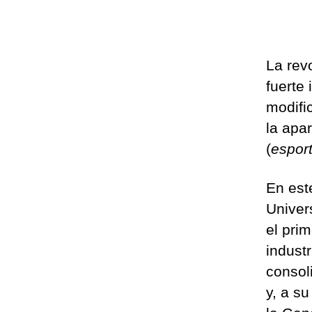
La rev
fuerte
modifi
la apa
(
espor
En est
Univer
el pri
indust
consol
y, a s