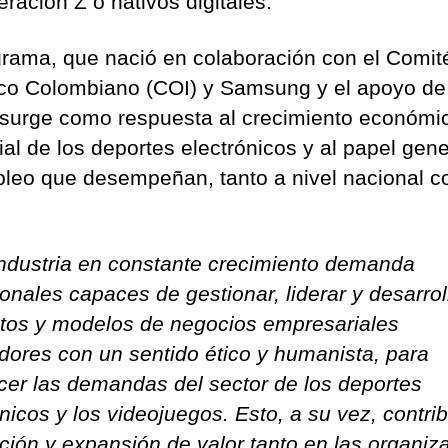
ración Z o nativos digitales.
grama, que nació en colaboración con el Comit
co Colombiano (COI) y Samsung y el apoyo d
 surge como respuesta al crecimiento económi
ial de los deportes electrónicos y al papel gen
leo que desempeñan, tanto a nivel nacional 
industria en constante crecimiento demanda
onales capaces de gestionar, liderar y desarrol
tos y modelos de negocios empresariales
dores con un sentido ético y humanista, para
acer las demandas del sector de los deportes
ónicos y los videojuegos. Esto, a su vez, contri
ación y expansión de valor tanto en las organiz