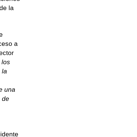
 de la
e
ceso a
ector
 los
 la
ce una
o de
idente