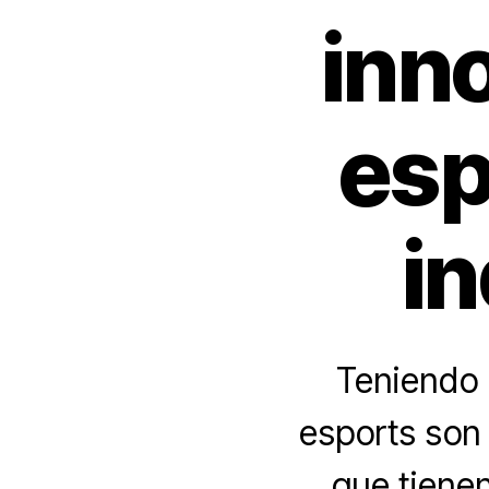
inn
esp
i
Teniendo 
esports son
que tienen