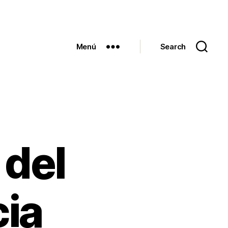
Menú
Search
 del
cia