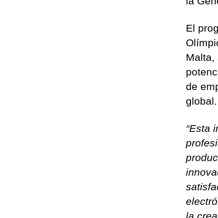
la Gene
El pro
Olímpi
Malta,
potenc
de emp
global.
“Esta 
profesi
produc
innova
satisf
electr
la cre