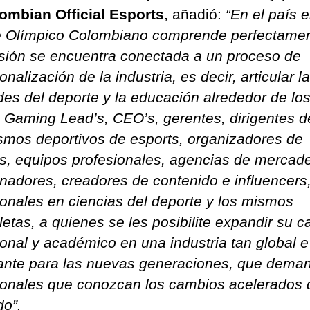
ombian Official Esports
, añadió:
“En el país e
 Olímpico Colombiano comprende perfectame
isión se encuentra conectada a un proceso de
onalización de la industria, es decir, articular l
es del deporte y la educación alrededor de lo
s Gaming Lead’s, CEO’s, gerentes, dirigentes d
smos deportivos de esports, organizadores de
s, equipos profesionales, agencias de mercad
inadores, creadores de contenido e influencers
ionales en ciencias del deporte y los mismos
tletas, a quienes se les posibilite expandir su 
ional y académico en una industria tan global e
ante para las nuevas generaciones, que dema
ionales que conozcan los cambios acelerados 
o”.