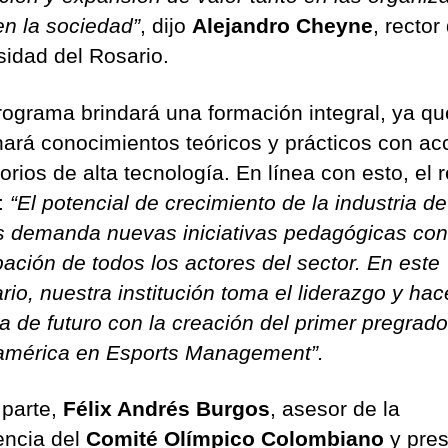
n la sociedad”
, dijo
Alejandro Cheyne
, rector
sidad del Rosario.
rograma brindará una formación integral, ya qu
ará conocimientos teóricos y prácticos con ac
orios de alta tecnología. En línea con esto, el r
:
“El potencial de crecimiento de la industria de
s demanda nuevas iniciativas pedagógicas con
pación de todos los actores del sector. En este
rio, nuestra institución toma el liderazgo y ha
a de futuro con la creación del primer pregrad
américa en Esports Management”.
 parte,
Félix Andrés Burgos
, asesor de la
encia del
Comité Olímpico Colombiano
y pres