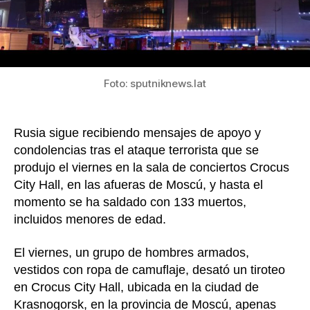
Rusia
tras
aten
en
Croc
City
Foto: sputniknews.lat
Hall
Rusia sigue recibiendo mensajes de apoyo y
condolencias tras el ataque terrorista que se
produjo el viernes en la sala de conciertos Crocus
City Hall, en las afueras de Moscú, y hasta el
momento se ha saldado con 133 muertos,
incluidos menores de edad.
El viernes, un grupo de hombres armados,
vestidos con ropa de camuflaje, desató un tiroteo
en Crocus City Hall, ubicada en la ciudad de
Krasnogorsk, en la provincia de Moscú, apenas