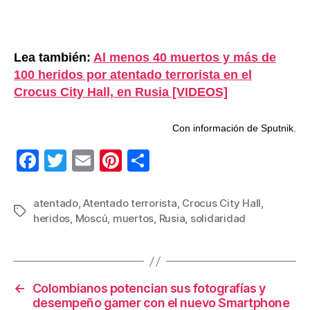
Lea también:
Al menos 40 muertos y más de
100 heridos por atentado terrorista en el
Crocus City Hall, en Rusia [VIDEOS]
Con información de Sputnik.
F
T
E
Pi
C
a
wi
m
nt
o
c
tt
ail
er
m
atentado
,
Atentado terrorista
,
Crocus City Hall
,
Etiquetas
heridos
,
Moscú
,
muertos
,
Rusia
,
solidaridad
e
er
e
p
b
st
ar
o
tir
←
Colombianos potencian sus fotografías y
o
desempeño gamer con el nuevo Smartphone