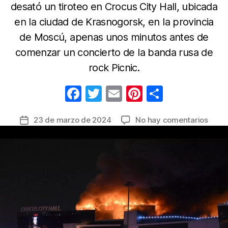
desató un tiroteo en Crocus City Hall, ubicada
en la ciudad de Krasnogorsk, en la provincia
de Moscú, apenas unos minutos antes de
comenzar un concierto de la banda rusa de
rock Picnic.
F
T
E
Pi
C
a
w
m
nt
o
en
23 de marzo de 2024
No hay comentarios
Fecha
c
itt
ail
er
m
El
de
e
er
e
p
mund
la
se
b
st
ar
entrada
une
o
tir
en
o
mens
de
k
solid
con