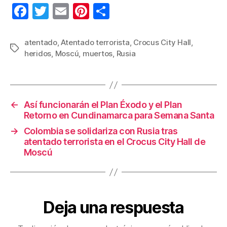
F
T
E
Pi
C
a
wi
m
nt
o
c
tt
ail
er
m
atentado
,
Atentado terrorista
,
Crocus City Hall
,
Etiquetas
heridos
,
Moscú
,
muertos
,
Rusia
e
er
e
p
b
st
ar
o
tir
←
Así funcionarán el Plan Éxodo y el Plan
o
Retorno en Cundinamarca para Semana Santa
k
→
Colombia se solidariza con Rusia tras
atentado terrorista en el Crocus City Hall de
Moscú
Deja una respuesta