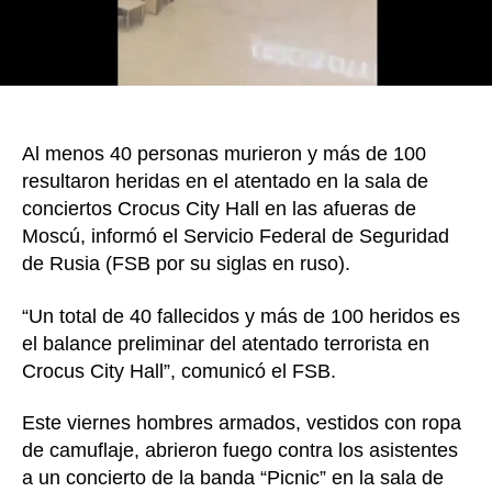
atent
terror
en
el
Croc
City
Al menos 40 personas murieron y más de 100
Hall,
en
resultaron heridas en el atentado en la sala de
Rusia
conciertos Crocus City Hall en las afueras de
Moscú, informó el Servicio Federal de Seguridad
de Rusia (FSB por su siglas en ruso).
“Un total de 40 fallecidos y más de 100 heridos es
el balance preliminar del atentado terrorista en
Crocus City Hall”, comunicó el FSB.
Este viernes hombres armados, vestidos con ropa
de camuflaje, abrieron fuego contra los asistentes
a un concierto de la banda “Picnic” en la sala de