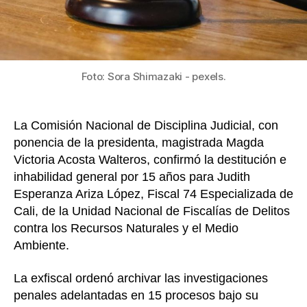
por
desco
prueb
contr
impli
Foto: Sora Shimazaki - pexels.
en
delito
ambie
La Comisión Nacional de Disciplina Judicial, con
ponencia de la presidenta, magistrada Magda
Victoria Acosta Walteros, confirmó la destitución e
inhabilidad general por 15 años para Judith
Esperanza Ariza López, Fiscal 74 Especializada de
Cali, de la Unidad Nacional de Fiscalías de Delitos
contra los Recursos Naturales y el Medio
Ambiente.
La exfiscal ordenó archivar las investigaciones
penales adelantadas en 15 procesos bajo su