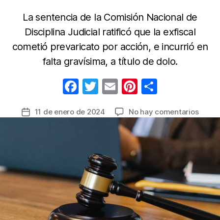
La sentencia de la Comisión Nacional de
Disciplina Judicial ratificó que la exfiscal
cometió prevaricato por acción, e incurrió en
falta gravísima, a título de dolo.
F
T
E
Pi
C
a
w
m
nt
o
en
11 de enero de 2024
No hay comentarios
Fecha
c
itt
ail
er
m
Inhabi
de
e
er
e
p
de
la
15
b
st
ar
entrada
años
o
tir
a
o
Fiscal
74
k
Espec
de
Cali