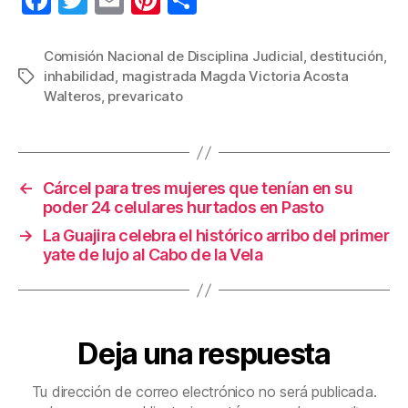
F
T
E
Pi
C
a
wi
m
nt
o
c
tt
ail
er
m
Comisión Nacional de Disciplina Judicial
,
destitución
,
inhabilidad
,
magistrada Magda Victoria Acosta
Etiquetas
e
er
e
p
Walteros
,
prevaricato
b
st
ar
o
tir
o
←
Cárcel para tres mujeres que tenían en su
k
poder 24 celulares hurtados en Pasto
→
La Guajira celebra el histórico arribo del primer
yate de lujo al Cabo de la Vela
Deja una respuesta
Tu dirección de correo electrónico no será publicada.