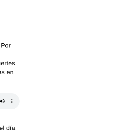
 Por
uertes
es en
l día.