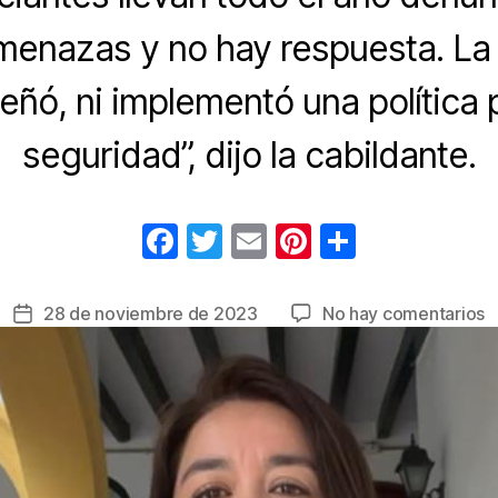
menazas y no hay respuesta. La
eñó, ni implementó una política 
seguridad”, dijo la cabildante.
F
T
E
Pi
C
a
wi
m
nt
o
c
tt
ail
er
m
e
28 de noviembre de 2023
No hay comentarios
Fecha
e
er
e
p
C
de
D
la
b
st
ar
D
entrada
o
tir
a
o
p
n
k