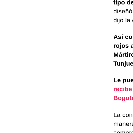
tipo d
diseñó
dijo la
Así co
rojos 
Mártir
Tunjue
Le pue
recibe
Bogot
La con
manera
comerc