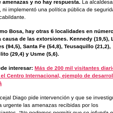
e amenazas y no hay respuesta.
La alcaldes
, ni implementó una política pública de segurid
 cabildante.
mo Bosa, hay otras 6 localidades en númer
a causa de las extorsiones. Kennedy (19,5), 
es (94,5), Santa Fe (54,8), Teusaquillo (21,2),
lito (29,4) y Usme (5,6).
de interesar:
Más de 200 mil visitantes diar
 el Centro Internacional, ejemplo de desarrol
á
cejal Diago pide intervención y que se investi
 urgente las amenazas recibidas por los
iantes.
“No podemos permitir que se infunda e