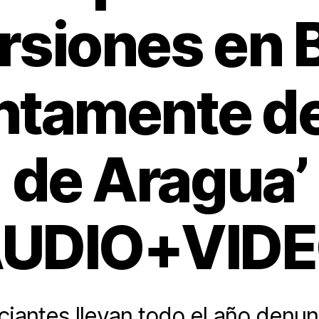
rsiones en 
tamente de
de Aragua’
AUDIO+VIDE
iantes llevan todo el año denu