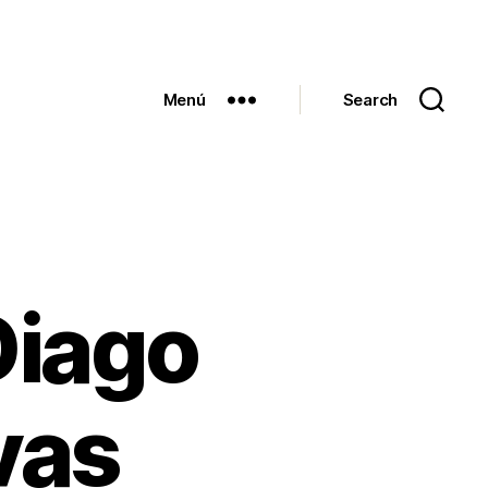
Menú
Search
Diago
vas