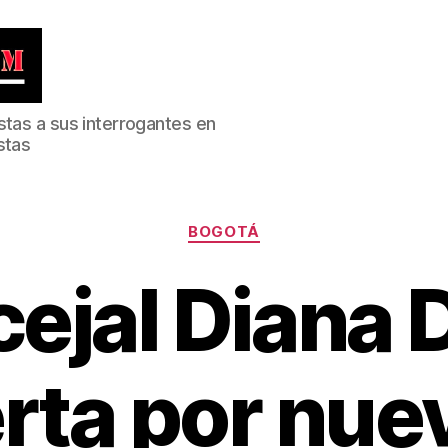
stas a sus interrogantes en
stas
Categorías
BOGOTÁ
ejal Diana 
erta por nue