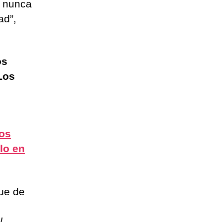
a nunca
ad”,
os
Los
ios
lo en
gue de
l