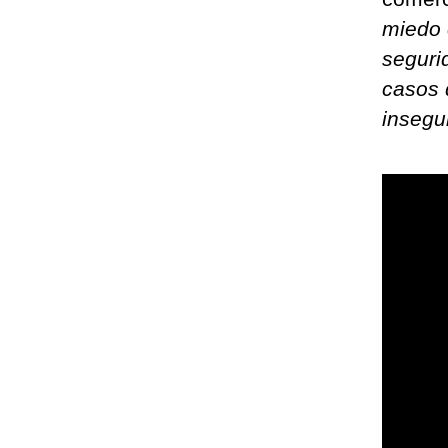
miedo 
seguri
casos 
insegu