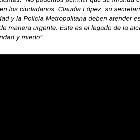
en los ciudadanos. Claudia López, su secretar
dad y la Policía Metropolitana deben atender e
de manera urgente. Este es el legado de la alc
ridad y miedo”.