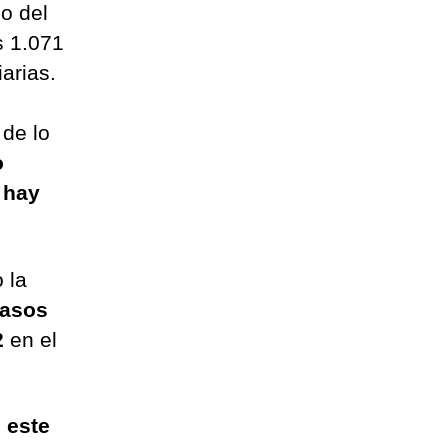
do del
s 1.071
arias.
de lo
o
 hay
 la
casos
2
en el
 este