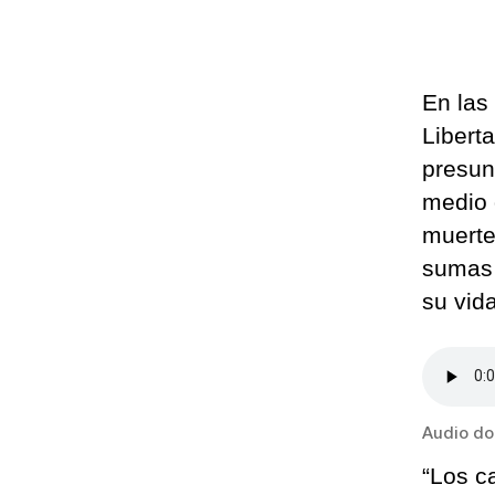
En las
Libert
presun
medio 
muerte
sumas 
su vid
Audio do
“Los c