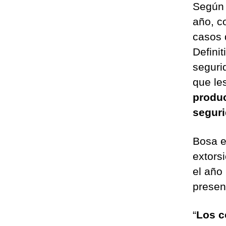
Según l
año, c
casos 
Defini
seguri
que le
produc
segur
Bosa e
extors
el año
presen
“
Los c