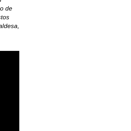
io de
stos
aldesa,