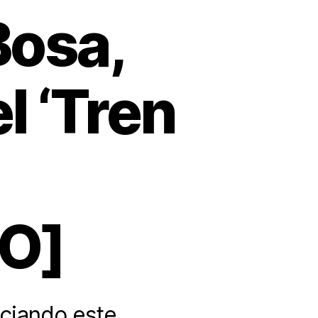
Bosa,
l ‘Tren
O]
nciando este