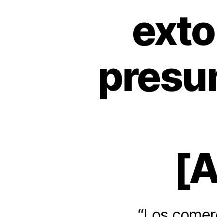
exto
presun
[
“Los comerc