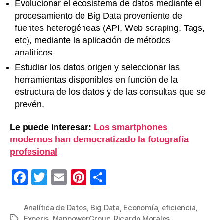
Evolucionar el ecosistema de datos mediante el
procesamiento de Big Data proveniente de
fuentes heterogéneas (API, Web scraping, Tags,
etc), mediante la aplicación de métodos
analíticos.
Estudiar los datos origen y seleccionar las
herramientas disponibles en función de la
estructura de los datos y de las consultas que se
prevén.
Le puede interesar:
Los smartphones
modernos han democratizado la fotografía
profesional
F
T
E
Pi
C
a
wi
m
nt
o
c
tt
ail
er
m
Analítica de Datos
,
Big Data
,
Economía
,
eficiencia
,
Experis
,
ManpowerGroup
,
Ricardo Morales
,
Etiquetas