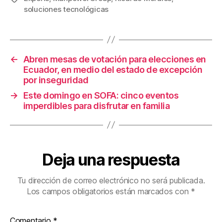
e
er
e
p
soluciones tecnológicas
b
st
ar
o
tir
o
←
Abren mesas de votación para elecciones en
k
Ecuador, en medio del estado de excepción
por inseguridad
→
Este domingo en SOFA: cinco eventos
imperdibles para disfrutar en familia
Deja una respuesta
Tu dirección de correo electrónico no será publicada.
Los campos obligatorios están marcados con
*
Comentario
*