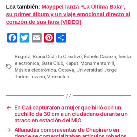
Lea también:
Mayppel lanza “La Última Bala”,
su primer álbum y un viaje emocional directo al
corazón de sus fans [VIDEO]
F
T
E
Pi
C
a
wi
m
nt
o
c
tt
ail
er
m
Bogotá
,
Bronx Distrito Creativo
,
Échele Cabeza
,
fiesta
electrónica
,
Gate Club
,
Kaput
,
Monumentum II
,
e
er
e
p
Etiquetas
Música electrónica
,
Octava
,
Universidad Jorge
b
st
ar
Tadeo Lozano
,
Videoclub
o
tir
o
k
←
En Cali capturaron a mujer que hirió con un
cuchillo de 30 cm a un ciudadano durante un
atraco en estación del MIO
→
Allanadas compraventas de Chapinero en
donde se comercializaban artículos robados