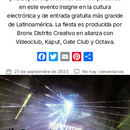
en este evento insigne en la cultura
electrónica y de entrada gratuita más grande
de Latinoamérica. La fiesta es producida por
Bronx Distrito Creativo en alianza con
Videoclub, Kaput, Gate Club y Octava.
F
T
E
Pi
C
a
w
m
nt
o
en
27 de septiembre de 2023
No hay comentarios
Fecha
c
itt
ail
er
m
Cie
de
e
er
e
p
se
la
co
b
st
ar
entrada
“M
o
tir
II”,
o
la
fie
k
gra
pa