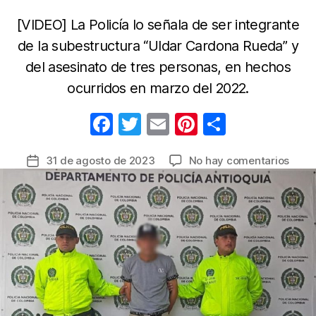
[VIDEO] La Policía lo señala de ser integrante
de la subestructura “Uldar Cardona Rueda” y
del asesinato de tres personas, en hechos
ocurridos en marzo del 2022.
F
T
E
Pi
C
a
w
m
nt
o
en
31 de agosto de 2023
No hay comentarios
Fecha
c
itt
ail
er
m
Capt
de
e
er
e
p
alias
la
“Puchi
b
st
ar
entrada
pres
o
tir
integ
o
del
Clan
k
del
Golfo
que