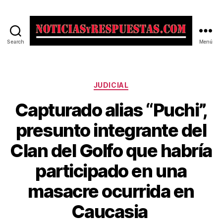
Search
Menú
Noticias
y
Respuestas
Categorías
JUDICIAL
Capturado alias “Puchi”,
presunto integrante del
Clan del Golfo que habría
participado en una
masacre ocurrida en
Caucasia