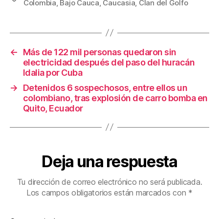
Colombia
,
Bajo Cauca
,
Caucasia
,
Clan del Golfo
e
er
e
p
b
st
ar
o
tir
←
Más de 122 mil personas quedaron sin
o
electricidad después del paso del huracán
k
Idalia por Cuba
→
Detenidos 6 sospechosos, entre ellos un
colombiano, tras explosión de carro bomba en
Quito, Ecuador
Deja una respuesta
Tu dirección de correo electrónico no será publicada.
Los campos obligatorios están marcados con
*