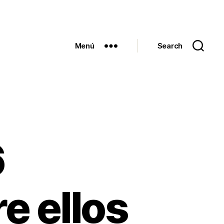
Menú
Search
6
e ellos