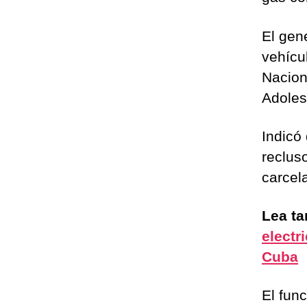
El gen
vehícu
Nacion
Adoles
Indicó 
reclus
carcela
Lea t
electr
Cuba
El func