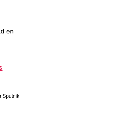
ad en
s
 Sputnik.