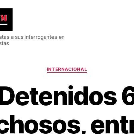
stas a sus interrogantes en
stas
Categorías
INTERNACIONAL
Detenidos 
hosos, entr