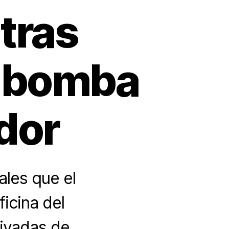
tras
o bomba
dor
ales que el
icina del
rivadas de