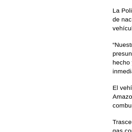
La Pol
de nac
vehícul
“Nuest
presun
hecho 
inmedia
El veh
Amazon
combus
Trascen
gas co