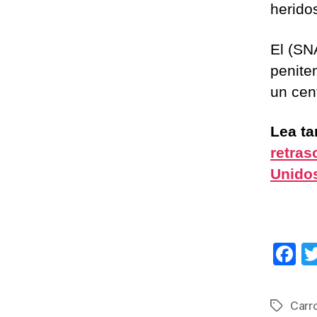
herido
El (SN
penite
un cent
Lea t
retras
Unido
F
a
c
Carr
Etiqueta