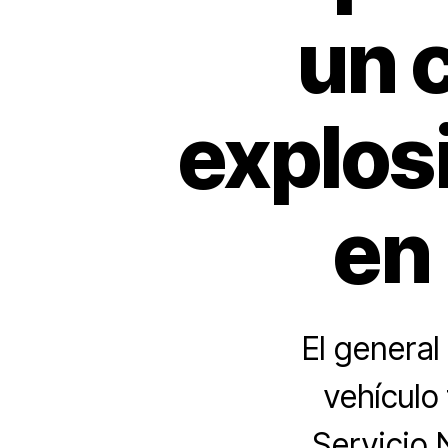
un 
explos
en
El general
vehículo
Servicio 