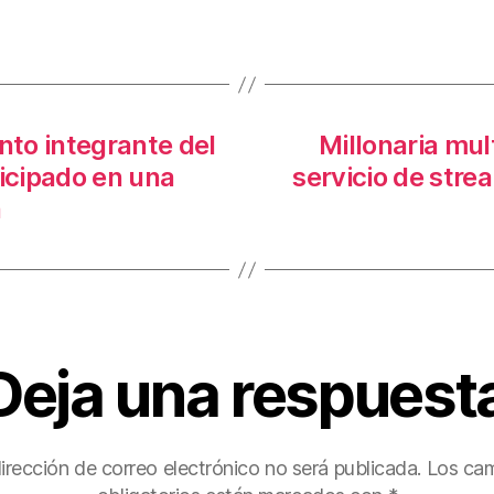
er
e
p
st
ar
tir
nto integrante del
Millonaria mul
ticipado en una
servicio de stre
a
Deja una respuest
irección de correo electrónico no será publicada.
Los ca