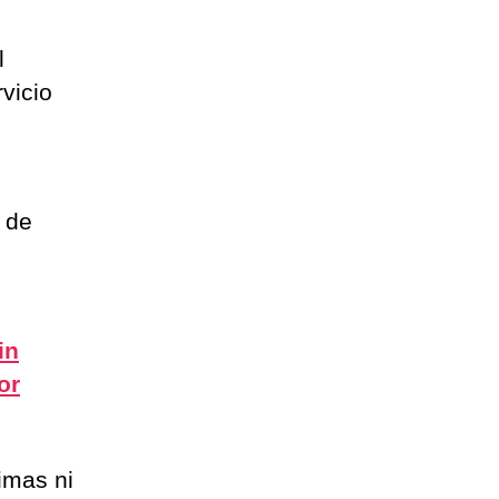
l
vicio
s de
in
or
timas ni