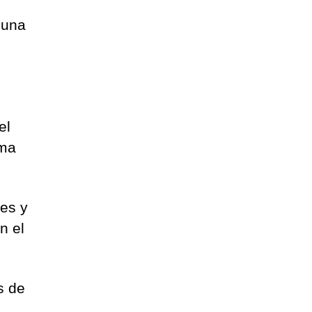
 una
el
rma
les y
n el
s de