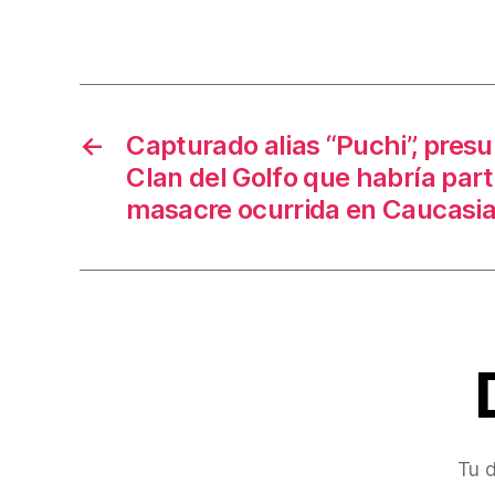
e
b
o
o
←
Capturado alias “Puchi”, presu
k
Clan del Golfo que habría par
masacre ocurrida en Caucasi
Tu d