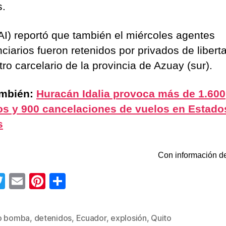
s.
AI) reportó que también el miércoles agentes
nciarios fueron retenidos por privados de libert
ro carcelario de la provincia de Azuay (sur).
ambién:
Huracán Idalia provoca más de 1.600
os y 900 cancelaciones de vuelos en Estado
s
Con información de
T
E
Pi
C
wi
m
nt
o
tt
ail
er
m
o bomba
,
detenidos
,
Ecuador
,
explosión
,
Quito
s