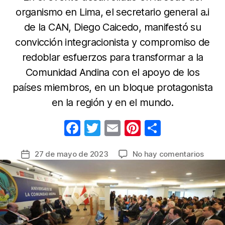
organismo en Lima, el secretario general a.i
de la CAN, Diego Caicedo, manifestó su
convicción integracionista y compromiso de
redoblar esfuerzos para transformar a la
Comunidad Andina con el apoyo de los
países miembros, en un bloque protagonista
en la región y en el mundo.
F
T
E
Pi
C
a
w
m
nt
o
en
27 de mayo de 2023
No hay comentarios
Fecha
c
itt
ail
er
m
Bolivi
de
e
er
e
p
Colom
la
Ecuad
b
st
ar
entrada
y
o
tir
Perú
o
conm