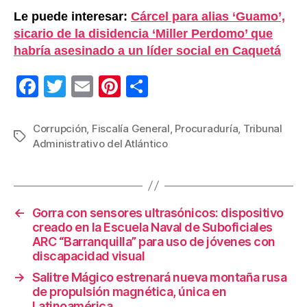
Le puede interesar:
Cárcel para alias ‘Guamo’,
sicario de la disidencia ‘Miller Perdomo’ que
habría asesinado a un líder social en Caquetá
F
T
E
Pi
C
a
wi
m
nt
o
c
tt
ail
er
m
Corrupción
,
Fiscalía General
,
Procuraduría
,
Tribunal
Etiquetas
Administrativo del Atlántico
e
er
e
p
b
st
ar
o
tir
←
Gorra con sensores ultrasónicos: dispositivo
o
creado en la Escuela Naval de Suboficiales
k
ARC “Barranquilla” para uso de jóvenes con
discapacidad visual
→
Salitre Mágico estrenará nueva montaña rusa
de propulsión magnética, única en
Latinoamérica