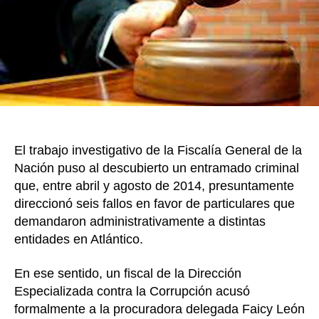
k
acom
fallos
judici
en
el
Tribun
Admin
del
Atlánt
El trabajo investigativo de la Fiscalía General de la
Nación puso al descubierto un entramado criminal
que, entre abril y agosto de 2014, presuntamente
direccionó seis fallos en favor de particulares que
demandaron administrativamente a distintas
entidades en Atlántico.
En ese sentido, un fiscal de la Dirección
Especializada contra la Corrupción acusó
formalmente a la procuradora delegada Faicy León