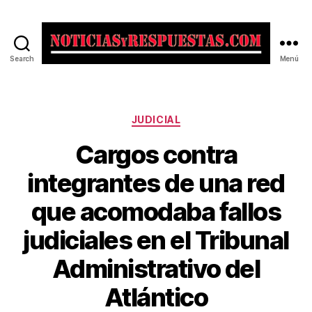
Search
Menú
Noticias
y
Respuestas
Categorías
JUDICIAL
Cargos contra
integrantes de una red
que acomodaba fallos
judiciales en el Tribunal
Administrativo del
Atlántico