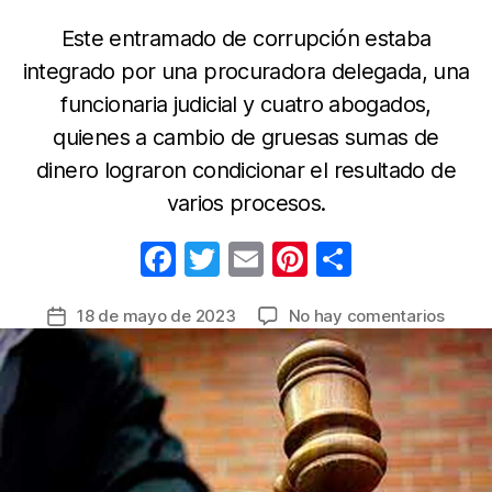
Este entramado de corrupción estaba
integrado por una procuradora delegada, una
funcionaria judicial y cuatro abogados,
quienes a cambio de gruesas sumas de
dinero lograron condicionar el resultado de
varios procesos.
F
T
E
Pi
C
a
w
m
nt
o
en
18 de mayo de 2023
No hay comentarios
Fecha
c
itt
ail
er
m
Cargo
de
e
er
e
p
contr
la
integ
b
st
ar
entrada
de
o
tir
una
o
red
que