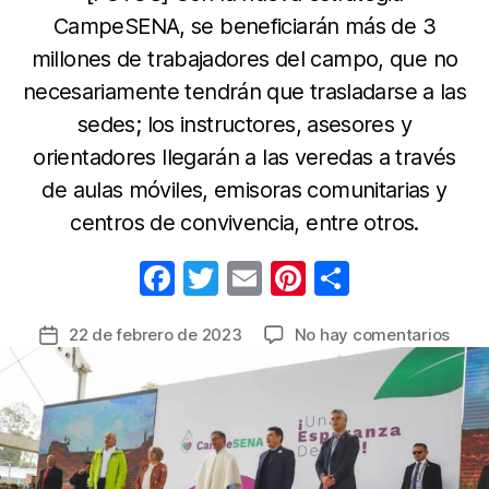
CampeSENA, se beneficiarán más de 3
millones de trabajadores del campo, que no
necesariamente tendrán que trasladarse a las
sedes; los instructores, asesores y
orientadores llegarán a las veredas a través
de aulas móviles, emisoras comunitarias y
centros de convivencia, entre otros.
F
T
E
Pi
C
a
w
m
nt
o
en
22 de febrero de 2023
No hay comentarios
Fecha
c
itt
ail
er
m
Camp
de
e
er
e
p
tend
la
acce
b
st
ar
entrada
al
o
tir
nivel
o
técn