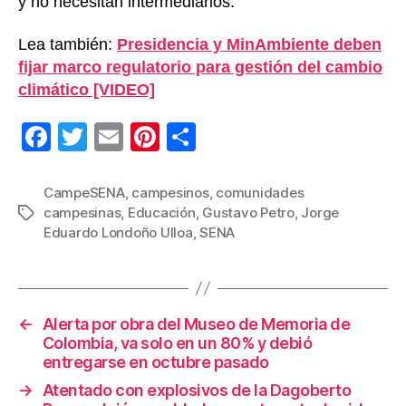
y no necesitan intermediarios.
Lea también:
Presidencia y MinAmbiente deben
fijar marco regulatorio para gestión del cambio
climático [VIDEO]
F
T
E
Pi
C
a
wi
m
nt
o
c
tt
ail
er
m
CampeSENA
,
campesinos
,
comunidades
campesinas
,
Educación
,
Gustavo Petro
,
Jorge
Etiquetas
e
er
e
p
Eduardo Londoño Ulloa
,
SENA
b
st
ar
o
tir
o
←
Alerta por obra del Museo de Memoria de
k
Colombia, va solo en un 80% y debió
entregarse en octubre pasado
→
Atentado con explosivos de la Dagoberto