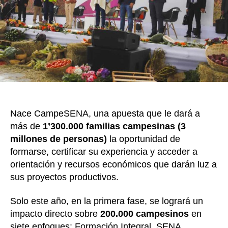
del
k
SEN
sin
requi
de
títul
de
educ
bási
o
Nace CampeSENA, una apuesta que le dará a
medi
más de
1’300.000 familias campesinas (3
millones de personas)
la oportunidad de
formarse, certificar su experiencia y acceder a
orientación y recursos económicos que darán luz a
sus proyectos productivos.
Solo este año, en la primera fase, se logrará un
impacto directo sobre
200.000 campesinos
en
siete enfoques: Formación Integral, SENA