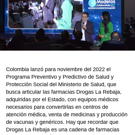
de
k
Colom
un
nuev
mode
de
atenc
en
salud
Colombia lanzó para noviembre del 2022 el
Programa Preventivo y Predictivo de Salud y
Protección Social del Ministerio de Salud, que
busca articular las farmacias Drogas La Rebaja,
adquiridas por el Estado, con equipos médicos
necesarios para convertirlas en centros de
atención médica, venta de medicinas y producción
de vacunas y genéricos. Hay que recordar que
Drogas La Rebaja es una cadena de farmacias