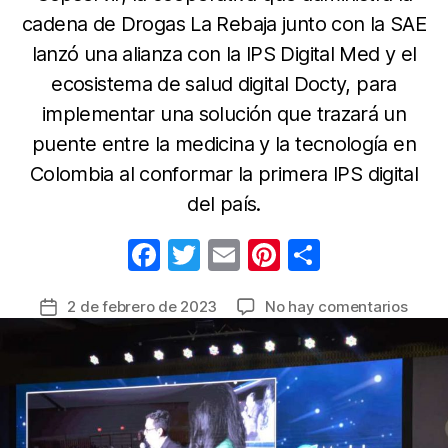
cadena de Drogas La Rebaja junto con la SAE
lanzó una alianza con la IPS Digital Med y el
ecosistema de salud digital Docty, para
implementar una solución que trazará un
puente entre la medicina y la tecnología en
Colombia al conformar la primera IPS digital
del país.
F
T
E
Pi
C
a
w
m
nt
o
en
2 de febrero de 2023
No hay comentarios
Fecha
c
itt
ail
er
m
En
de
e
er
e
p
const
la
la
b
st
ar
entrada
prime
o
tir
IPS
o
digita