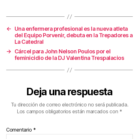
b
st
ar
o
tir
o
←
Una enfermera profesional es la nueva atleta
k
del Equipo Porvenir, debuta en la Trepadores a
La Catedral
→
Cárcel para John Nelson Poulos por el
feminicidio de la DJ Valentina Trespalacios
Deja una respuesta
Tu dirección de correo electrónico no será publicada.
Los campos obligatorios están marcados con
*
Comentario
*