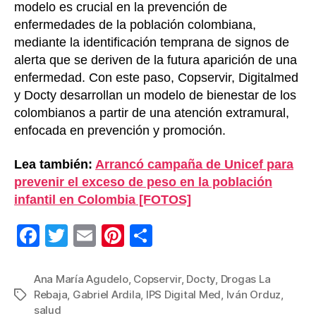
modelo es crucial en la prevención de
enfermedades de la población colombiana,
mediante la identificación temprana de signos de
alerta que se deriven de la futura aparición de una
enfermedad. Con este paso, Copservir, Digitalmed
y Docty desarrollan un modelo de bienestar de los
colombianos a partir de una atención extramural,
enfocada en prevención y promoción.
Lea también:
Arrancó campaña de Unicef para
prevenir el exceso de peso en la población
infantil en Colombia [FOTOS]
F
T
E
Pi
C
a
wi
m
nt
o
c
tt
ail
er
m
Ana María Agudelo
,
Copservir
,
Docty
,
Drogas La
Rebaja
,
Gabriel Ardila
,
IPS Digital Med
,
Iván Orduz
,
Etiquetas
e
er
e
p
salud