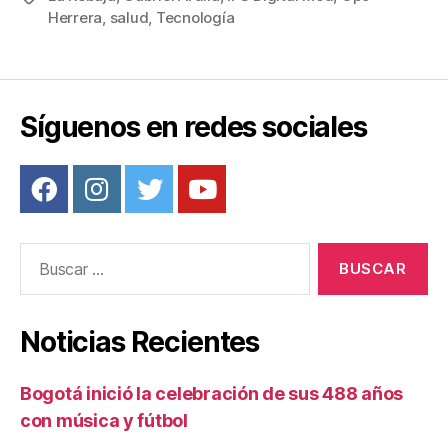
e
er
e
p
Herrera
,
salud
,
Tecnología
b
st
ar
o
tir
o
Síguenos en redes sociales
k
Buscar:
Noticias Recientes
Bogotá inició la celebración de sus 488 años
con música y fútbol