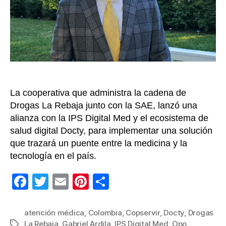
Col
par
Cop
La cooperativa que administra la cadena de
Drogas La Rebaja junto con la SAE, lanzó una
alianza con la IPS Digital Med y el ecosistema de
salud digital Docty, para implementar una solución
que trazará un puente entre la medicina y la
tecnología en el país.
F
T
E
Pi
C
a
wi
m
nt
o
c
tt
ail
er
m
atención médica
,
Colombia
,
Copservir
,
Docty
,
Drogas
La Rebaja
,
Gabriel Ardila
,
IPS Digital Med
,
Opo
Etiquetas