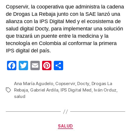
Copservir, la cooperativa que administra la cadena
de Drogas La Rebaja junto con la SAE lanzó una
alianza con la IPS Digital Med y el ecosistema de
salud digital Docty, para implementar una solución
que trazará un puente entre la medicina y la
tecnología en Colombia al conformar la primera
IPS digital del país.
F
T
E
Pi
C
a
wi
m
nt
o
c
tt
ail
er
m
Ana María Agudelo
,
Copservir
,
Docty
,
Drogas La
Rebaja
,
Gabriel Ardila
,
IPS Digital Med
,
Iván Orduz
,
Etiquetas
e
er
e
p
salud
b
st
ar
o
tir
o
Categorías
SALUD