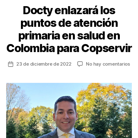
k
Docty enlazará los
puntos de atención
primaria en salud en
Colombia para Copservir
en
23 de diciembre de 2022
No hay comentarios
Fecha
Doc
de
enl
la
los
entrada
pun
de
ate
pri
en
sal
en