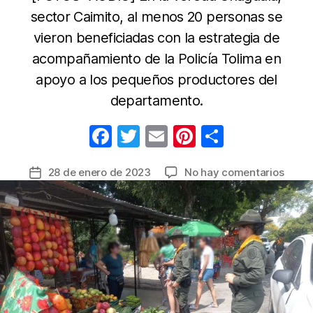
sector Caimito, al menos 20 personas se
vieron beneficiadas con la estrategia de
acompañamiento de la Policía Tolima en
apoyo a los pequeños productores del
departamento.
F
T
E
Pi
C
a
w
m
nt
o
en
28 de enero de 2023
No hay comentarios
Fecha
c
itt
ail
er
m
Merc
de
e
er
e
p
camp
la
en
b
st
ar
entrada
Coello
o
tir
Tolim
o
con
acom
k
de
Carab