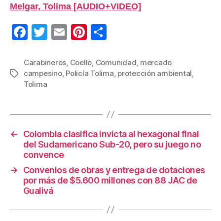
Melgar, Tolima [AUDIO+VIDEO]
F
T
E
Pi
C
a
wi
m
nt
o
c
tt
ail
er
m
Carabineros
,
Coello
,
Comunidad
,
mercado
campesino
,
Policía Tolima
,
protección ambiental
,
Etiquetas
e
er
e
p
Tolima
b
st
ar
o
tir
o
←
Colombia clasifica invicta al hexagonal final
k
del Sudamericano Sub-20, pero su juego no
convence
→
Convenios de obras y entrega de dotaciones
por más de $5.600 millones con 88 JAC de
Gualivá