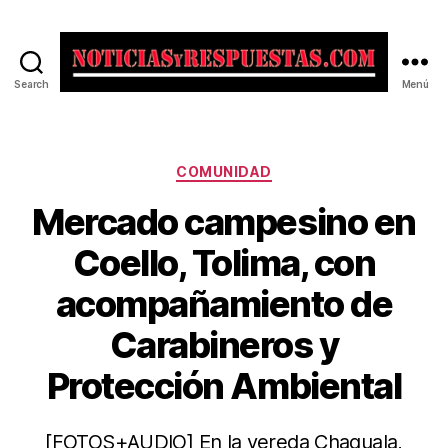
Search
Menú
Noticias
y
Respuestas
Categorías
COMUNIDAD
Mercado campesino en
Coello, Tolima, con
acompañamiento de
Carabineros y
Protección Ambiental
[FOTOS+AUDIO] En la vereda Chaguala,