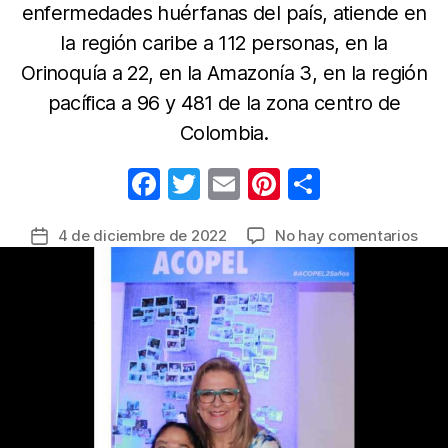
enfermedades huérfanas del país, atiende en
la región caribe a 112 personas, en la
Orinoquía a 22, en la Amazonía 3, en la región
pacífica a 96 y 481 de la zona centro de
Colombia.
F
T
E
Pi
C
a
w
m
nt
o
en
4 de diciembre de 2022
No hay comentarios
Fecha
c
itt
ail
er
m
Acop
de
e
er
e
p
25
la
año
b
st
ar
entrada
apo
o
tir
a
o
paci
de
k
11
enf