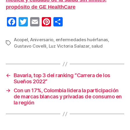
propósito de GE HealthCare
F
T
E
Pi
C
a
wi
m
nt
o
c
tt
ail
er
m
Acopel
,
Aniversario
,
enfermedades huérfanas
,
Etiquetas
Gustavo Covelli
,
Luz Victoria Salazar
,
salud
e
er
e
p
b
st
ar
o
tir
←
Bavaria, top 3 del ranking “Carrera de los
o
Sueños 2022”
k
→
Con un 17%, Colombia lidera la participación
de marcas blancas y privadas de consumo en
la región