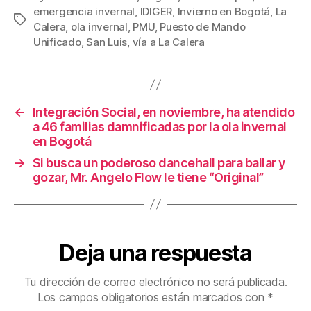
emergencia invernal
,
IDIGER
,
Invierno en Bogotá
,
La
e
er
e
p
Etiquetas
Calera
,
ola invernal
,
PMU
,
Puesto de Mando
b
st
ar
Unificado
,
San Luis
,
vía a La Calera
o
tir
o
k
←
Integración Social, en noviembre, ha atendido
a 46 familias damnificadas por la ola invernal
en Bogotá
→
Si busca un poderoso dancehall para bailar y
gozar, Mr. Angelo Flow le tiene “Original”
Deja una respuesta
Tu dirección de correo electrónico no será publicada.
Los campos obligatorios están marcados con
*