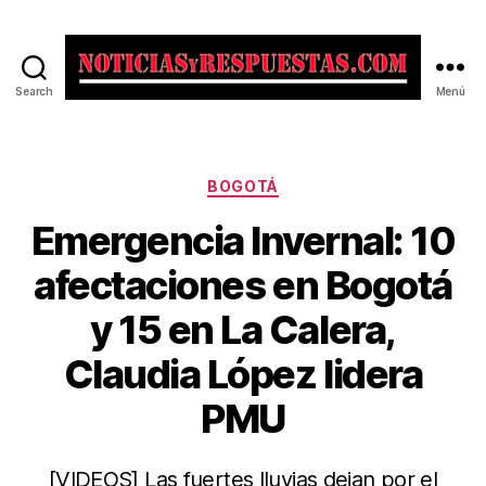
Search
Menú
Noticias
y
Respuestas
Categorías
BOGOTÁ
Emergencia Invernal: 10
afectaciones en Bogotá
y 15 en La Calera,
Claudia López lidera
PMU
[VIDEOS] Las fuertes lluvias dejan por el