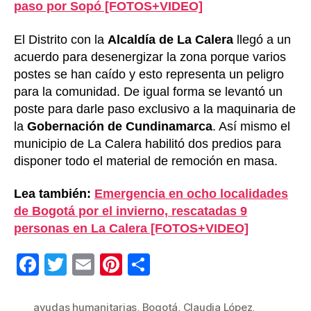
paso por Sopó [FOTOS+VIDEO]
El Distrito con la
Alcaldía de La Calera
llegó a un
acuerdo para desenergizar la zona porque varios
postes se han caído y esto representa un peligro
para la comunidad. De igual forma se levantó un
poste para darle paso exclusivo a la maquinaria de
la
Gobernación de Cundinamarca
. Así mismo el
municipio de La Calera habilitó dos predios para
disponer todo el material de remoción en masa.
Lea también:
Emergencia en ocho localidades
de Bogotá por el invierno, rescatadas 9
personas en La Calera [FOTOS+VIDEO]
F
T
E
Pi
C
a
wi
m
nt
o
c
tt
ail
er
m
ayudas humanitarias
,
Bogotá
,
Claudia López
,