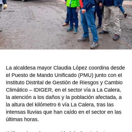
y
k
15
en
La
Cal
Cla
Lóp
lid
PM
La alcaldesa mayor Claudia López coordina desde
el Puesto de Mando Unificado (PMU) junto con el
Instituto Distrital de Gestión de Riesgos y Cambio
Climático – IDIGER, en el sector vía a La Calera,
la atención a los daños y la población afectada, a
la altura del kilómetro 6 vía La Calera, tras las
intensas lluvias que han caído en el sector en las
últimas horas.