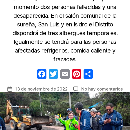
momento dos personas fallecidas y una
desaparecida. En el salón comunal de la
sureña, San Luis y en Isidro el Distrito
dispondrá de tres albergues temporales.
Igualmente se tendrá para las personas
afectadas refrigerios, comida caliente y
frazadas.
F
T
E
Pi
C
a
w
m
nt
o
en
13 de noviembre de 2022
No hay comentarios
Fecha
c
itt
ail
er
m
Eme
de
e
er
e
p
Inv
la
10
b
st
ar
entrada
afe
o
tir
en
o
Bog