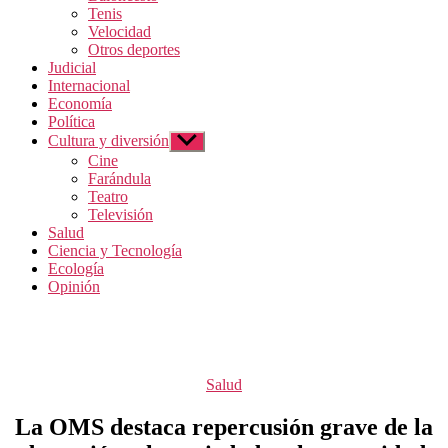
Tenis
Velocidad
Otros deportes
Judicial
Internacional
Economía
Política
Cultura y diversión
Mostrar
el
Cine
submenú
Farándula
Teatro
Televisión
Salud
Ciencia y Tecnología
Ecología
Opinión
Categorías
Salud
La OMS destaca repercusión grave de la