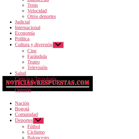
Tenis
Velocidad
Otros deportes
Judicial
Internacional
Economía
Política
Cultura y diversión
Mostrar
el
Cine
submenú
Farándula
Teatro
Televisión
Salud
Ciencia y Tecnología
Ecología
Opinión
Nación
Bogotá
Comunidad
Deportes
Mostrar
el
Fútbol
submenú
Ciclismo
Baloncesto