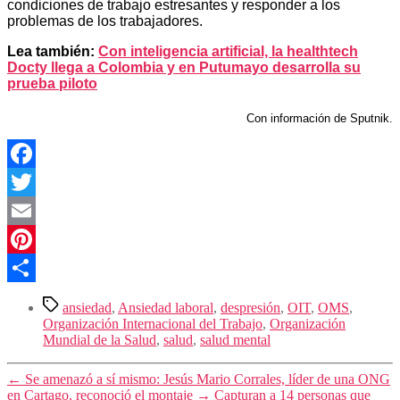
condiciones de trabajo estresantes y responder a los
problemas de los trabajadores.
Lea también:
Con inteligencia artificial, la healthtech
Docty llega a Colombia y en Putumayo desarrolla su
prueba piloto
Con información de Sputnik.
Facebook
Twitter
Email
Pinterest
Compartir
Etiquetas
ansiedad
,
Ansiedad laboral
,
despresión
,
OIT
,
OMS
,
Organización Internacional del Trabajo
,
Organización
Mundial de la Salud
,
salud
,
salud mental
←
Se amenazó a sí mismo: Jesús Mario Corrales, líder de una ONG
en Cartago, reconoció el montaje
→
Capturan a 14 personas que