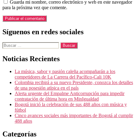
Guarda mi nombre, correo electrónico y web en este navegador
para la próxima vez que comente.
Síguenos en redes sociales
Buscar:
Noticias Recientes
La música, sabor y pasión caleña acompañarán a los
competidores de La Carrera del Pacífico-Cali 10K
Colombia recibirá a su nuevo Presidente, conozca los detalles
de una posesión atípica en el país
Alerta urgente del Empalme Anticorrupción para impedir
contratación de última hora en MinIgualdad
Bogotá inició la celebración de sus 488 años con música y
fútbol
Cinco avances sociales más importantes de Bogotá al cumplir
488 años
Categorías