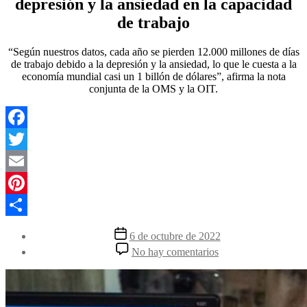
depresión y la ansiedad en la capacidad
de trabajo
“Según nuestros datos, cada año se pierden 12.000 millones de días
de trabajo debido a la depresión y la ansiedad, lo que le cuesta a la
economía mundial casi un 1 billón de dólares”, afirma la nota
conjunta de la OMS y la OIT.
Facebook
Twitter
Email
Pinterest
Compartir
Fecha
6 de octubre de 2022
de
en
No hay comentarios
la
La
entrada
OMS
destaca
repercusión