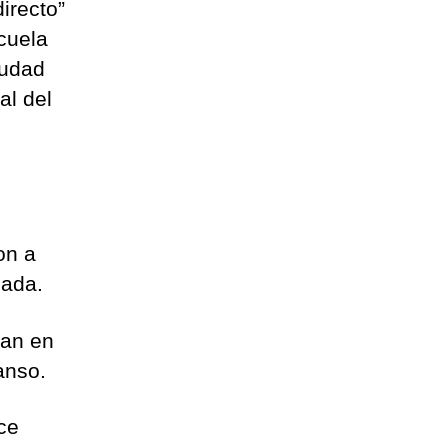
irecto”
cuela
iudad
al del
on a
dada.
ban en
anso.
ce