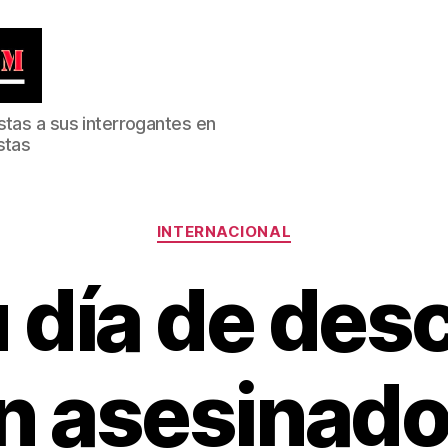
stas a sus interrogantes en
stas
Categorías
INTERNACIONAL
u día de des
n asesinado