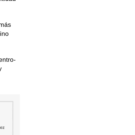
 más
cino
entro-
y