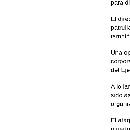
para d
El dire
patrul
tambié
Una op
corpor
del Ejé
A lo l
sido a
organi
El ata
muerto