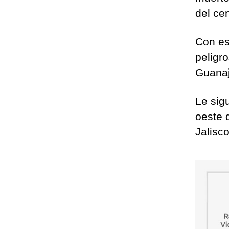
del cen
Con es
peligro
Guanaj
Le sig
oeste 
Jalisc