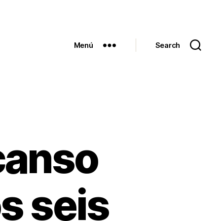
Menú
Search
canso
s seis