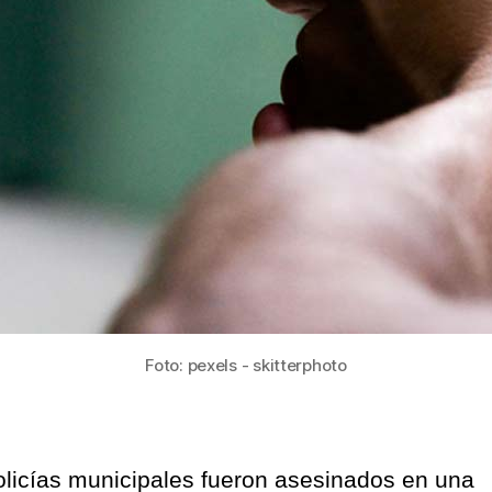
c
e
h
Foto: pexels - skitterphoto
olicías municipales fueron asesinados en una