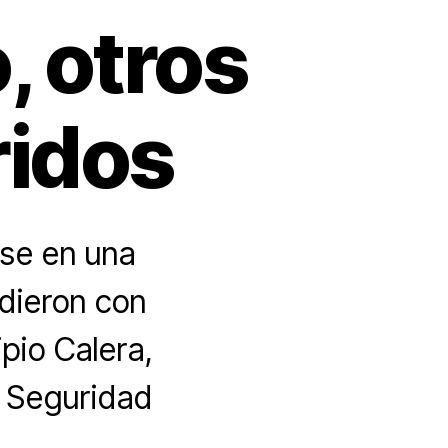
, otros
ridos
ose en una
edieron con
pio Calera,
e Seguridad