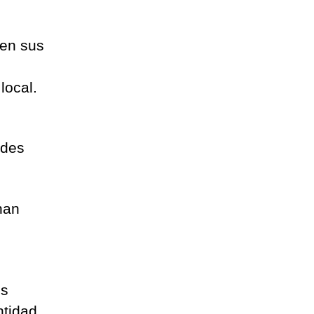
 en sus
local.
ades
han
os
ntidad