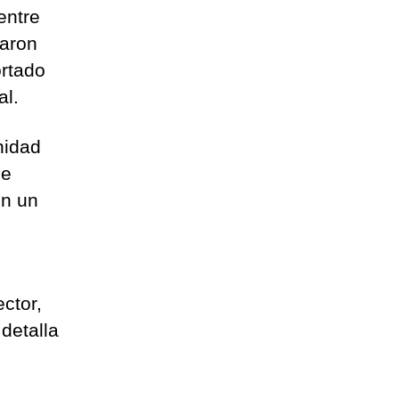
entre
taron
ortado
al.
nidad
de
en un
ector,
 detalla