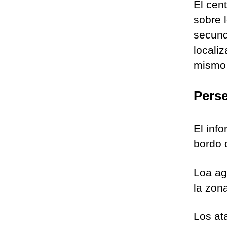
El cen
sobre 
secund
locali
mismo
Perse
El inf
bordo 
Loa ag
la zon
Los at