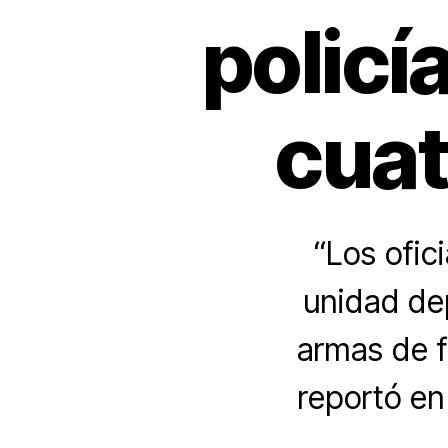
policí
cuat
“Los ofic
unidad dep
armas de f
reportó en