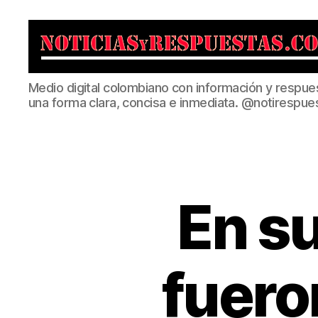
Noticias
Medio digital colombiano con información y respue
y
una forma clara, concisa e inmediata. @notirespue
Respuestas
En s
fuero