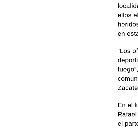
locali
ellos e
heridos
en est
“Los o
deport
fuego”
comuni
Zacate
En el l
Rafael 
el part