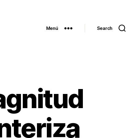
Menú
Search
agnitud
onteriza