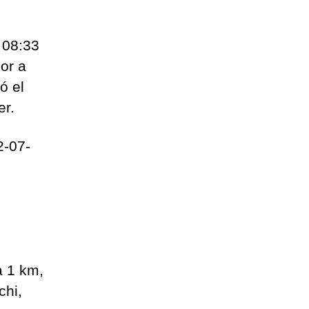
 08:33
or a
ó el
er.
2-07-
a 1 km,
chi,