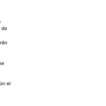
a
s de
drán
se
ún el
l