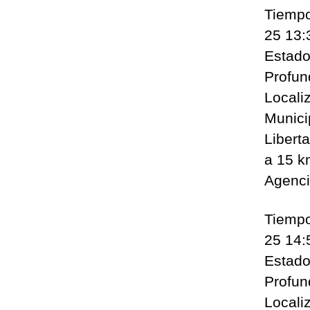
Tiempo
25 13:
Estado
Profun
Locali
Munici
Libert
a 15 k
Agenc
Tiempo
25 14:
Estado
Profun
Locali