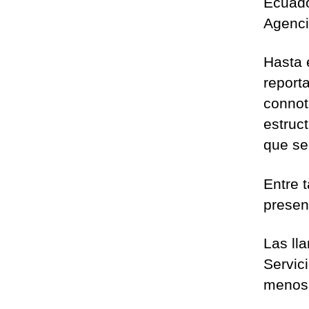
Ecuado
Agenc
Hasta 
report
connot
estruc
que se
Entre t
presen
Las ll
Servic
menos 