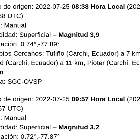
 de origen: 2022-07-25
08:38 Hora Local
(202
38 UTC)
: Manual
didad: Superficial –
Magnitud 3,9
zación: 0.74°,-77.89°
pios Cercanos: Tufiño (Carchi, Ecuador) a 7 km
ad (Carchi, Ecuador) a 11 km, Pioter (Carchi, E
m
ia: SGC-OVSP
 de origen: 2022-07-25
09:57 Hora Local
(202
57 UTC)
: Manual
didad: Superficial –
Magnitud 3,2
zación: 0.72°,-77.87°