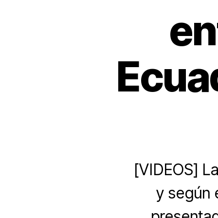
en
Ecuad
[VIDEOS] La
y según 
presentad