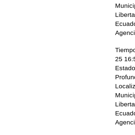
Munici
Libert
Ecuado
Agenc
Tiempo
25 16:
Estado
Profun
Locali
Munici
Libert
Ecuado
Agenc