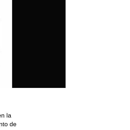
dor,
rtan
os
n la
nto de