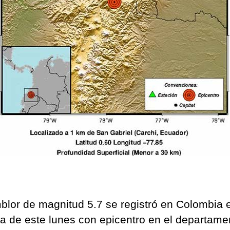
Ecua
repo
más
sism
blor de magnitud 5.7 se registró en Colombia e
 de este lunes con epicentro en el departame