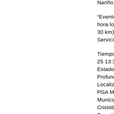
Nariño
“Event
hora l
30 km)
Servic
Tiempo
25 13:
Estado
Profun
Locali
PGA M
Munici
Cristób