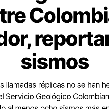
tre Colombi
or, report
sismos
s llamadas réplicas no se han h
el Servicio Geológico Colombian
o al menos ocho sismos más en 