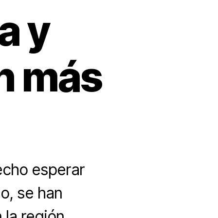
a y
an más
echo esperar
o, se han
la región.