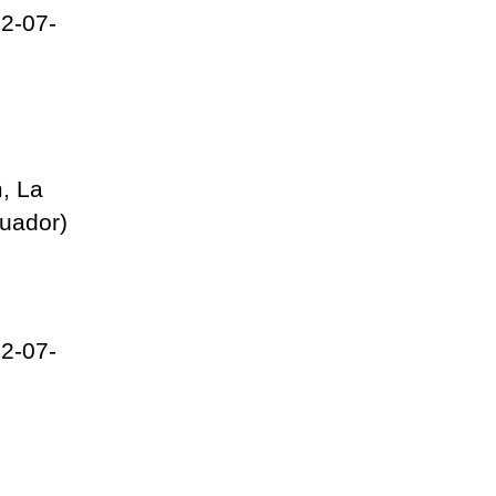
2-07-
, La
cuador)
2-07-