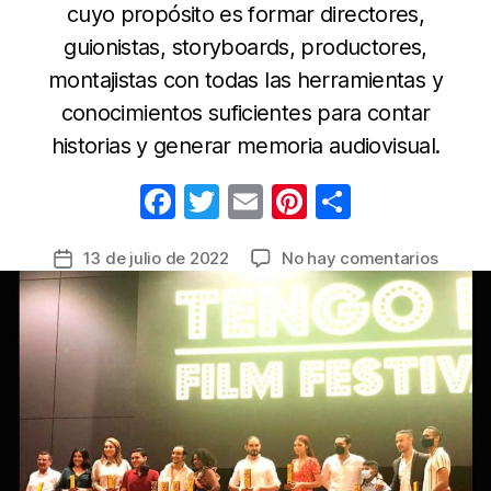
cuyo propósito es formar directores,
guionistas, storyboards, productores,
montajistas con todas las herramientas y
conocimientos suficientes para contar
historias y generar memoria audiovisual.
F
T
E
Pi
C
a
w
m
nt
o
en
13 de julio de 2022
No hay comentarios
Fecha
c
itt
ail
er
m
Produc
de
e
er
e
p
Tengo
la
Fe
b
st
ar
entrada
Films
o
tir
busca
o
crear
la
k
red
de