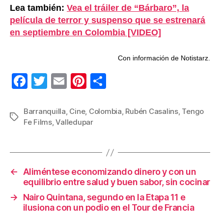
Lea también:
Vea el tráiler de “Bárbaro”, la
película de terror y suspenso que se estrenará
en septiembre en Colombia [VIDEO]
Con información de Notistarz.
F
T
E
Pi
C
a
wi
m
nt
o
c
tt
ail
er
m
Barranquilla
,
Cine
,
Colombia
,
Rubén Casalins
,
Tengo
Etiquetas
Fe Films
,
Valledupar
e
er
e
p
b
st
ar
o
tir
←
Aliméntese economizando dinero y con un
o
equilibrio entre salud y buen sabor, sin cocinar
k
→
Nairo Quintana, segundo en la Etapa 11 e
ilusiona con un podio en el Tour de Francia