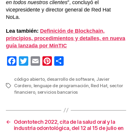
en todos nuestros clientes
”, concluyó el
vicepresidente y director general de Red Hat
NoLa.
Lea también:
Definición de Blockchain,
principios, procedimientos y detalles, en nueva
guía lanzada por MinTIC
F
T
E
Pi
C
a
wi
m
nt
o
c
tt
ail
er
m
código abierto
,
desarrollo de software
,
Javier
Cordero
,
lenguaje de programación
,
Red Hat
,
sector
Etiquetas
e
er
e
p
financiero
,
servicios bancarios
b
st
ar
o
tir
o
←
Odontotech 2022, cita de la salud oral y la
k
industria odontológica, del 12 al 15 de julio en