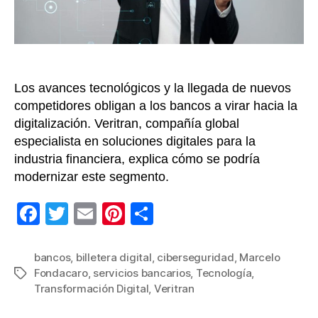
y
cib
la
ten
Los avances tecnológicos y la llegada de nuevos
competidores obligan a los bancos a virar hacia la
digitalización. Veritran, compañía global
especialista en soluciones digitales para la
industria financiera, explica cómo se podría
modernizar este segmento.
F
T
E
Pi
C
a
wi
m
nt
o
c
tt
ail
er
m
bancos
,
billetera digital
,
ciberseguridad
,
Marcelo
Fondacaro
,
servicios bancarios
,
Tecnología
,
Etiquetas
e
er
e
p
Transformación Digital
,
Veritran
b
st
ar