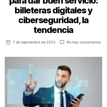
para dar buen servicio:
billeteras digitales y
ciberseguridad, la
tendencia
en
7 de septiembre de 2023
No hay comentarios
Fecha
Los
de
ban
la
deb
entrada
inve
en
tec
par
dar
bue
serv
bill
dig