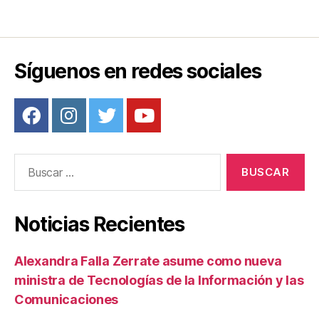
b
st
ar
o
tir
o
Síguenos en redes sociales
k
Buscar:
Noticias Recientes
Alexandra Falla Zerrate asume como nueva
ministra de Tecnologías de la Información y las
Comunicaciones