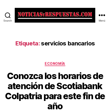
Search
Menú
Noticias
y
Respuestas
Etiqueta:
servicios bancarios
Categorías
ECONOMÍA
Conozca los horarios de
atención de Scotiabank
Colpatria para este fin de
año