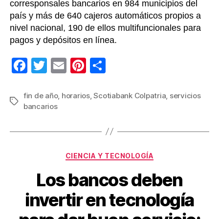
corresponsales bancarios en 984 municipios del
país y más de 640 cajeros automáticos propios a
nivel nacional, 190 de ellos multifuncionales para
pagos y depósitos en línea.
F
T
E
Pi
C
a
wi
m
nt
o
c
tt
ail
er
m
fin de año
,
horarios
,
Scotiabank Colpatria
,
servicios
Etiquetas
bancarios
e
er
e
p
b
st
ar
o
tir
Categorías
o
CIENCIA Y TECNOLOGÍA
k
Los bancos deben
invertir en tecnología