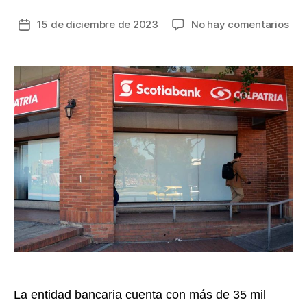
en
15 de diciembre de 2023
No hay comentarios
Fecha
Con
de
los
la
hor
entrada
de
ate
de
Sco
Col
par
est
fin
de
año
La entidad bancaria cuenta con más de 35 mil