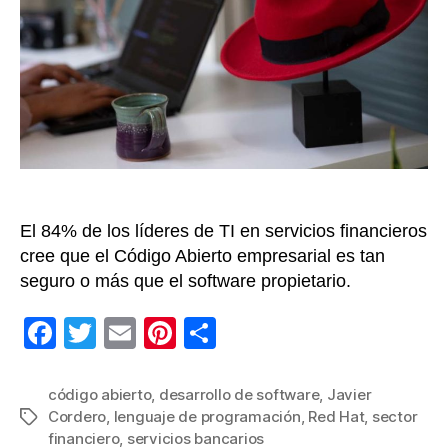
ámbito
empres
y
los
servici
bancar
El 84% de los líderes de TI en servicios financieros
cree que el Código Abierto empresarial es tan
seguro o más que el software propietario.
F
T
E
Pi
C
a
wi
m
nt
o
c
tt
ail
er
m
código abierto
,
desarrollo de software
,
Javier
Cordero
,
lenguaje de programación
,
Red Hat
,
sector
Etiquetas
e
er
e
p
financiero
,
servicios bancarios