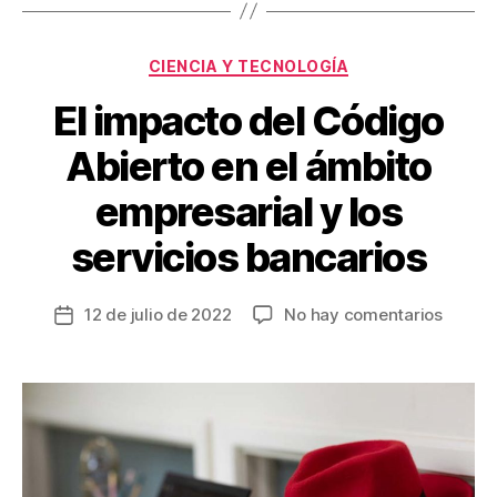
o
tir
o
Categorías
CIENCIA Y TECNOLOGÍA
k
El impacto del Código
Abierto en el ámbito
empresarial y los
servicios bancarios
en
12 de julio de 2022
No hay comentarios
Fecha
El
de
impact
la
del
entrada
Códig
Abiert
en
el