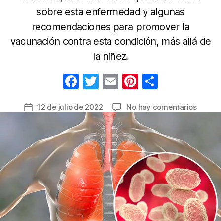
sobre esta enfermedad y algunas
recomendaciones para promover la
vacunación contra esta condición, más allá de
la niñez.
F
T
E
Pi
C
a
w
m
nt
o
en
12 de julio de 2022
No hay comentarios
Fecha
c
itt
ail
er
m
La
de
e
er
e
p
Tosfer
la
es
b
st
ar
entrada
una
o
tir
enfer
o
preveni
pero
k
cuidad
es
más