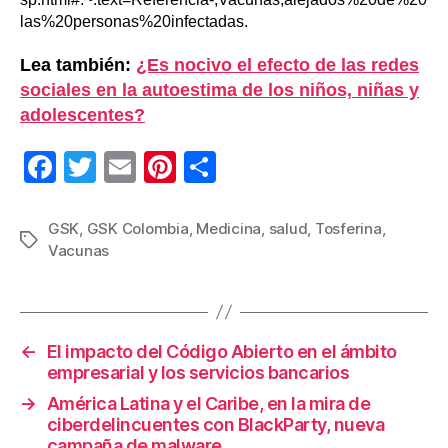
las%20personas%20infectadas.
Lea también:
¿Es nocivo el efecto de las redes
sociales en la autoestima de los niños, niñas y
adolescentes?
F
T
E
Pi
C
a
wi
m
nt
o
c
tt
ail
er
m
GSK
,
GSK Colombia
,
Medicina
,
salud
,
Tosferina
,
Etiquetas
Vacunas
e
er
e
p
b
st
ar
o
tir
←
El impacto del Código Abierto en el ámbito
o
empresarial y los servicios bancarios
k
→
América Latina y el Caribe, en la mira de
ciberdelincuentes con BlackParty, nueva
campaña de malware