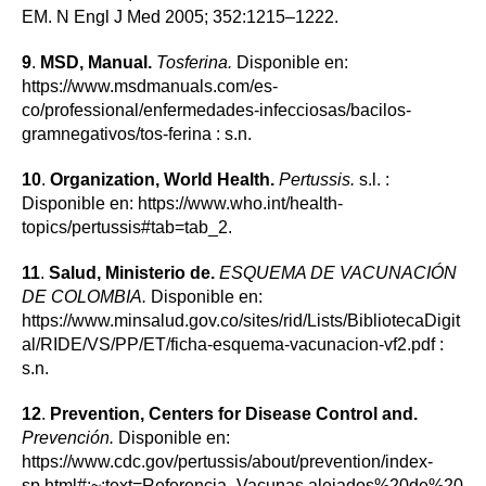
EM. N Engl J Med 2005; 352:1215–1222.
9
.
MSD, Manual.
Tosferina.
Disponible en:
https://www.msdmanuals.com/es-
co/professional/enfermedades-infecciosas/bacilos-
gramnegativos/tos-ferina : s.n.
10
.
Organization, World Health.
Pertussis.
s.l. :
Disponible en: https://www.who.int/health-
topics/pertussis#tab=tab_2.
11
.
Salud, Ministerio de.
ESQUEMA DE VACUNACIÓN
DE COLOMBIA.
Disponible en:
https://www.minsalud.gov.co/sites/rid/Lists/BibliotecaDigit
al/RIDE/VS/PP/ET/ficha-esquema-vacunacion-vf2.pdf :
s.n.
12
.
Prevention, Centers for Disease Control and.
Prevención.
Disponible en:
https://www.cdc.gov/pertussis/about/prevention/index-
sp.html#:~:text=Referencia-,Vacunas,alejados%20de%20