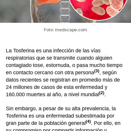
contag
que
la
Influe
Foto: medscape.com
La Tosferina es una infección de las vías
respiratorias que se transmite cuando alguien
contagiado tose, estornuda, o pasa mucho tiempo
(3)
en contacto cercano con otra persona
, según
datos recientes se registran en promedio más de
24 millones de casos de esta enfermedad y
(2)
160.000 muertes al año, a nivel mundial
.
Sin embargo, a pesar de su alta prevalencia, la
Tosferina es una enfermedad subestimada por
(4)
gran parte de la población general
. Por ello, en
su compromiso por compartir información y