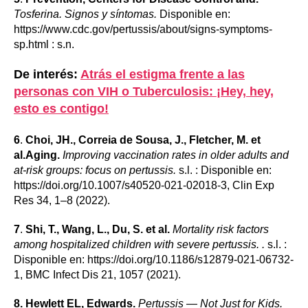
Tosferina. Signos y síntomas.
Disponible en:
https://www.cdc.gov/pertussis/about/signs-symptoms-
sp.html : s.n.
De interés:
Atrás el estigma frente a las
personas con VIH o Tuberculosis: ¡Hey, hey,
esto es contigo!
6
.
Choi, JH., Correia de Sousa, J., Fletcher, M. et
al.Aging.
Improving vaccination rates in older adults and
at-risk groups: focus on pertussis.
s.l. : Disponible en:
https://doi.org/10.1007/s40520-021-02018-3, Clin Exp
Res 34, 1–8 (2022).
7
.
Shi, T., Wang, L., Du, S. et al.
Mortality risk factors
among hospitalized children with severe pertussis. .
s.l. :
Disponible en: https://doi.org/10.1186/s12879-021-06732-
1, BMC Infect Dis 21, 1057 (2021).
8.
Hewlett EL, Edwards.
Pertussis — Not Just for Kids.