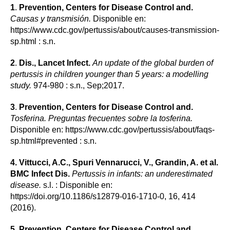
1
.
Prevention, Centers for Disease Control and.
Causas y transmisión.
Disponible en:
https://www.cdc.gov/pertussis/about/causes-transmission-
sp.html : s.n.
2
.
Dis., Lancet Infect.
An update of the global burden of
pertussis in children younger than 5 years: a modelling
study.
974-980 : s.n., Sep;2017.
3
.
Prevention, Centers for Disease Control and.
Tosferina. Preguntas frecuentes sobre la tosferina.
Disponible en: https://www.cdc.gov/pertussis/about/faqs-
sp.html#prevented : s.n.
4.
Vittucci, A.C., Spuri Vennarucci, V., Grandin, A. et al.
BMC Infect Dis.
Pertussis in infants: an underestimated
disease.
s.l. : Disponible en:
https://doi.org/10.1186/s12879-016-1710-0, 16, 414
(2016).
5
.
Prevention, Centers for Disease Control and.