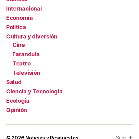
Internacional
Economía
Política
Cultura y diversión
Cine
Farándula
Teatro
Televisión
Salud
Ciencia y Tecnología
Ecología
Opinión
© 2026
Noticias y Respuestas
Subir
↑