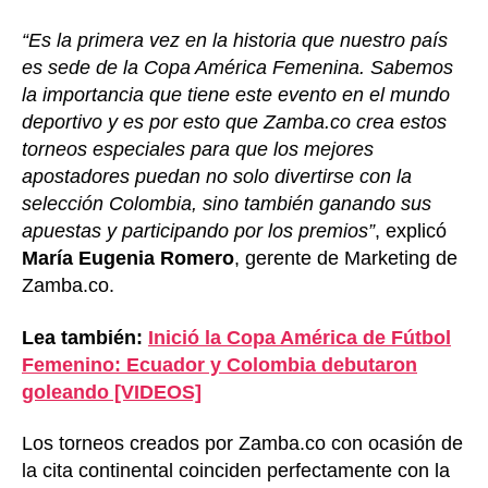
“Es la primera vez en la historia que nuestro país
es sede de la Copa América Femenina. Sabemos
la importancia que tiene este evento en el mundo
deportivo y es por esto que Zamba.co crea estos
torneos especiales para que los mejores
apostadores puedan no solo divertirse con la
selección Colombia, sino también ganando sus
apuestas y participando por los premios”
, explicó
María Eugenia Romero
, gerente de Marketing de
Zamba.co.
Lea también:
Inició la Copa América de Fútbol
Femenino: Ecuador y Colombia debutaron
goleando [VIDEOS]
Los torneos creados por Zamba.co con ocasión de
la cita continental coinciden perfectamente con la