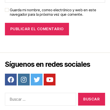
Guarda mi nombre, correo electrónico y web en este
navegador para la próxima vez que comente.
Síguenos en redes sociales
Buscar: