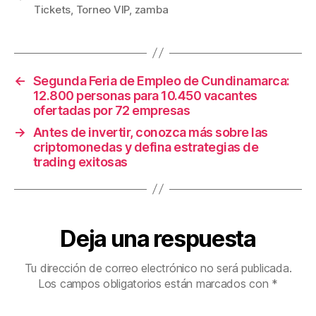
e
er
e
p
Tickets
,
Torneo VIP
,
zamba
b
st
ar
o
tir
o
←
Segunda Feria de Empleo de Cundinamarca:
k
12.800 personas para 10.450 vacantes
ofertadas por 72 empresas
→
Antes de invertir, conozca más sobre las
criptomonedas y defina estrategias de
trading exitosas
Deja una respuesta
Tu dirección de correo electrónico no será publicada.
Los campos obligatorios están marcados con
*