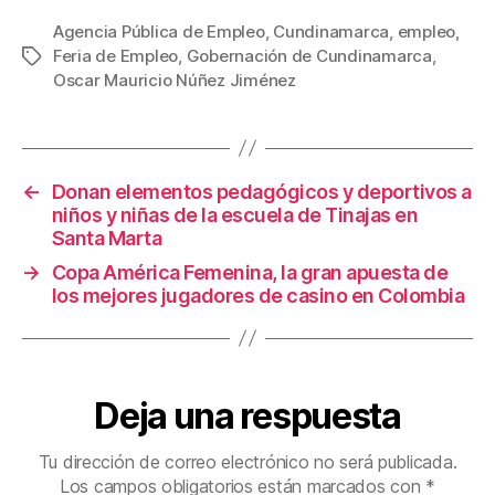
c
tt
ail
er
m
Agencia Pública de Empleo
,
Cundinamarca
,
empleo
,
Feria de Empleo
,
Gobernación de Cundinamarca
,
Etiquetas
e
er
e
p
Oscar Mauricio Núñez Jiménez
b
st
ar
o
tir
o
←
Donan elementos pedagógicos y deportivos a
k
niños y niñas de la escuela de Tinajas en
Santa Marta
→
Copa América Femenina, la gran apuesta de
los mejores jugadores de casino en Colombia
Deja una respuesta
Tu dirección de correo electrónico no será publicada.
Los campos obligatorios están marcados con
*