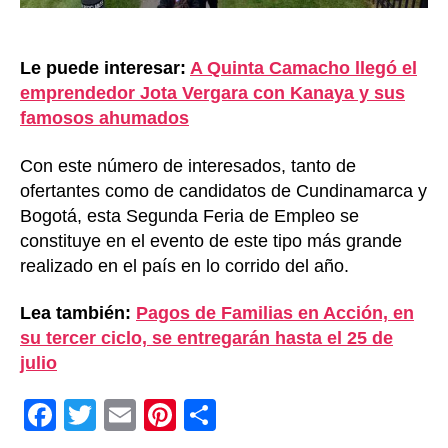
Le puede interesar:
A Quinta Camacho llegó el
emprendedor Jota Vergara con Kanaya y sus
famosos ahumados
Con este número de interesados, tanto de
ofertantes como de candidatos de Cundinamarca y
Bogotá, esta Segunda Feria de Empleo se
constituye en el evento de este tipo más grande
realizado en el país en lo corrido del año.
Lea también:
Pagos de Familias en Acción, en
su tercer ciclo, se entregarán hasta el 25 de
julio
F
T
E
Pi
C
a
wi
m
nt
o