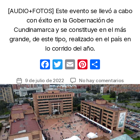
[AUDIO+FOTOS] Este evento se llevó a cabo
con éxito en la Gobernación de
Cundinamarca y se constituye en el más
grande, de este tipo, realizado en el país en
lo corrido del año.
F
T
E
Pi
C
a
w
m
nt
o
en
9 de julio de 2022
No hay comentarios
Fecha
c
itt
ail
er
m
Segun
de
e
er
e
p
Feria
la
de
b
st
ar
entrada
Empleo
o
tir
de
o
Cundin
12.800
k
person