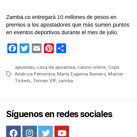
Zamba.co entregará 10 millones de pesos en
premios a los apostadores que más sumen puntos
en eventos deportivos durante el mes de julio.
F
T
E
Pi
C
a
wi
m
nt
o
c
tt
ail
er
m
apuestas
,
casa de apuestas
,
casino online
,
Copa
América Femenina
,
María Eugenia Romero
,
Master
Etiquetas
e
er
e
p
Tickets
,
Torneo VIP
,
zamba
b
st
ar
o
tir
o
Síguenos en redes sociales
k