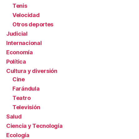
Tenis
Velocidad
Otros deportes
Judicial
Internacional
Economía
Política
Cultura y diversión
Cine
Farándula
Teatro
Televisión
Salud
Ciencia y Tecnología
Ecología