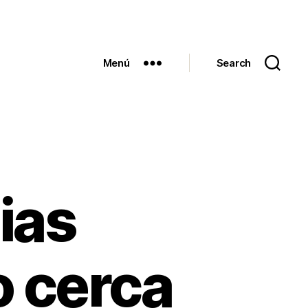
Menú
Search
ias
o cerca