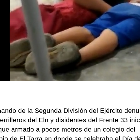
cerc
de
un
cole
de
El
Tarr
en
don
cien
de
civil
cele
el
Día
ando de la Segunda División del Ejército denu
del
rrilleros del Eln y disidentes del Frente 33 ini
Niño
que armado a pocos metros de un colegio del
pio de El Tarra en donde se celebraba el Día d