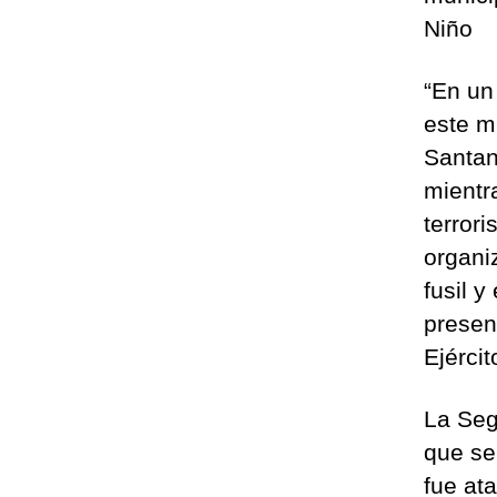
Niño
“En un
este mi
Santan
mientr
terror
organi
fusil y
presen
Ejérci
La Seg
que se
fue at