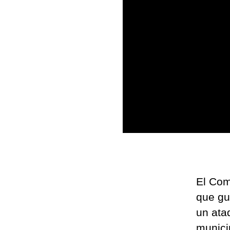
El Com
que gue
un ata
munici