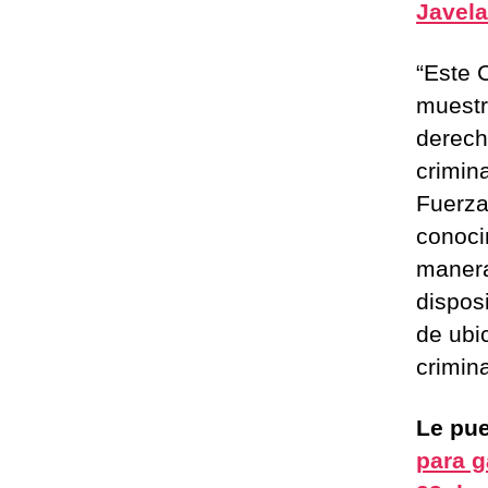
Javela
“Este 
muestr
derech
crimina
Fuerza
conoci
manera
dispos
de ubi
crimina
Le pue
para g