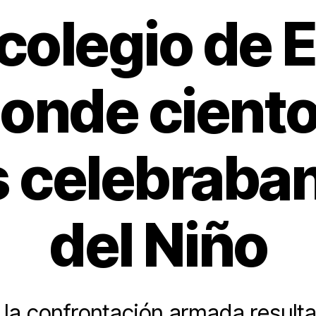
colegio de E
donde ciento
s celebraban
del Niño
la confrontación armada result