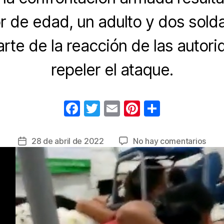
 de edad, un adulto y dos sol
arte de la reacción de las autor
repeler el ataque.
F
T
E
Pi
C
a
wi
m
nt
o
c
tt
ail
er
m
en
28 de abril de 2022
No hay comentarios
Fecha
e
er
e
p
ELN
de
y
la
b
st
ar
disi
entrada
o
tir
inici
o
un
tirot
k