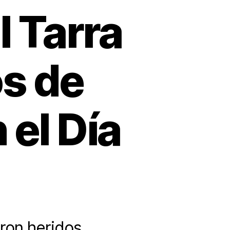
l Tarra
s de
 el Día
aron heridos