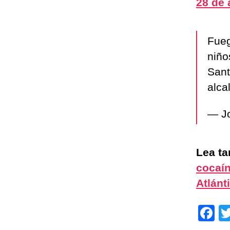
28 de 
Fueg
niño
Sant
alca
— J
Lea t
cocaín
Atlán
F
a