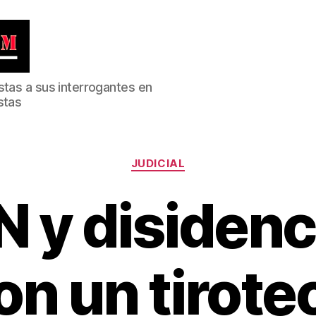
stas a sus interrogantes en
stas
Categorías
JUDICIAL
N y disidenc
ron un tirote