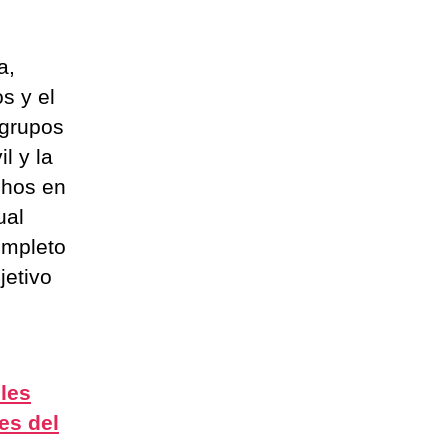
a,
s y el
 grupos
l y la
chos en
ual
ompleto
jetivo
bles
es del