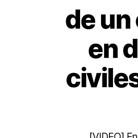
de un 
en 
civile
[VIDEO] En 