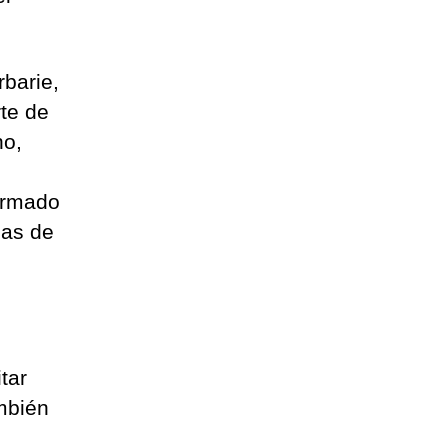
rbarie,
rte de
no,
 armado
gas de
tar
mbién