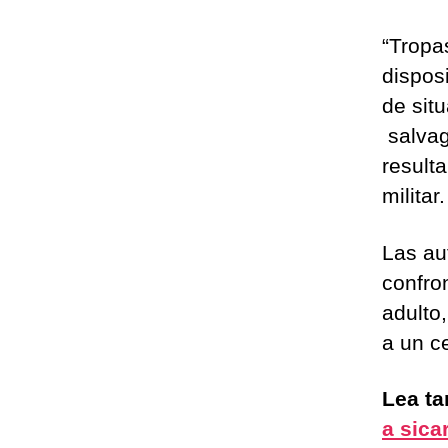
“Tropa
dispos
de sit
salvag
resulta
militar
Las au
confro
adulto
a un c
Lea t
a sica