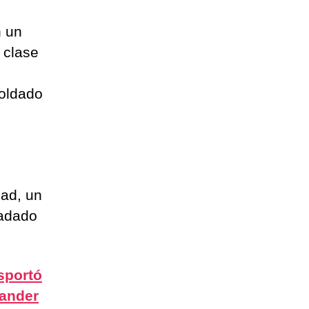
n un
 clase
soldado
dad, un
ladado
nsportó
xander