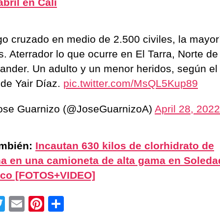
abril en Cali
o cruzado en medio de 2.500 civiles, la mayor
s. Aterrador lo que ocurre en El Tarra, Norte de
ander. Un adulto y un menor heridos, según el
lde Yair Díaz.
pic.twitter.com/MsQL5Kup89
ose Guarnizo (@JoseGuarnizoA)
April 28, 2022
ambién:
Incautan 630 kilos de clorhidrato de
a en una camioneta de alta gama en Soleda
tico [FOTOS+VIDEO]
T
E
Pi
C
wi
m
nt
o