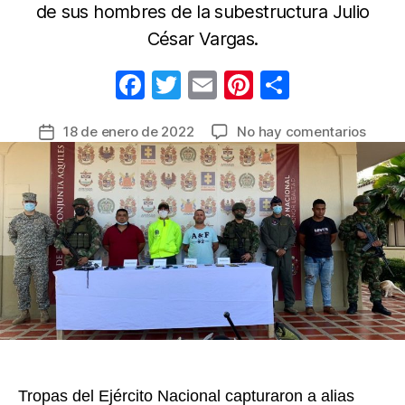
de sus hombres de la subestructura Julio
César Vargas.
F
T
E
Pi
C
a
w
m
nt
o
en
18 de enero de 2022
No hay comentarios
Fecha
c
itt
ail
er
m
Captu
de
e
er
e
p
alias
la
‘Compa
b
st
ar
entrada
cabeci
o
tir
del
o
‘Clan
del
k
Golfo’
en
el
Bajo
Cauc
antio
Tropas del Ejército Nacional capturaron a alias