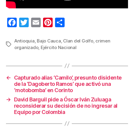
F
T
E
Pi
C
a
wi
m
nt
o
c
tt
ail
er
m
Antioquia
,
Bajo Cauca
,
Clan del Golfo
,
crimen
Etiquetas
organizado
,
Ejército Nacional
e
er
e
p
b
st
ar
o
tir
←
Capturado alias ‘Camilo’, presunto disidente
o
de la ‘Dagoberto Ramos’ que activó una
k
‘motobomba’ en Corinto
→
David Barguil pide a Óscar Iván Zuluaga
reconsiderar su decisión de no ingresar al
Equipo por Colombia