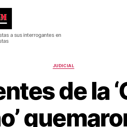
stas a sus interrogantes en
stas
Categorías
JUDICIAL
entes de la ‘
ño’ quemaro