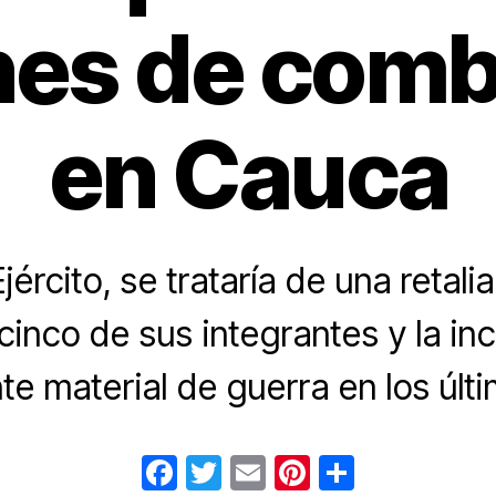
es de comb
en Cauca
jército, se trataría de una retalia
cinco de sus integrantes y la in
e material de guerra en los últi
F
T
E
Pi
C