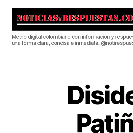
Noticias
Medio digital colombiano con información y respue
y
una forma clara, concisa e inmediata. @notirespue
Respuestas
Disid
Pati