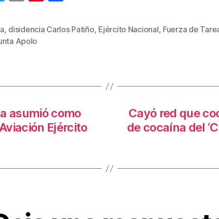
wi
m
nt
o
tt
ail
er
m
a
,
disidencia Carlos Patiño
,
Ejército Nacional
,
Fuerza de Tare
s
er
e
p
unta Apolo
st
ar
tir
na asumió como
Cayó red que coo
viación Ejército
de cocaína del ‘C