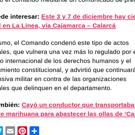
de interesar:
Este 3 y 7 de diciembre hay ci
l en La Línea, vía Cajamarca – Calarcá
smo, el Comando condenó este tipo de actos
ales, que vulnera una vez más lo regulado por 
o internacional de los derechos humanos y el
miento constitucional, y advirtió que continuar
nsiva militar en contra de las organizaciones
ales que delinquen en el departamento.
ambién:
Cayó un conductor que transportaba
de marihuana para abastecer las ollas de ‘Cal
T
E
Pi
C