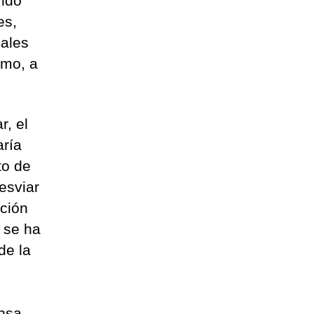
ando
es,
uales
smo, a
r, el
aría
to de
desviar
ación
 se ha
de la
nsa.