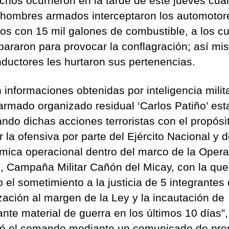
chos ocurrieron en la tarde de este jueves cu
 hombres armados interceptaron los automotor
os con 15 mil galones de combustible, a los c
spararon para provocar la conflagración; así mi
nductores les hurtaron sus pertenencias.
informaciones obtenidas por inteligencia milita
armado organizado residual ‘Carlos Patiño’ est
ando dichas acciones terroristas con el propósi
r la ofensiva por parte del Ejército Nacional y 
ámica operacional dentro del marco de la Oper
, Campaña Militar Cañón del Micay, con la que
 el sometimiento a la justicia de 5 integrantes 
zación al margen de la Ley y la incautación de
nte material de guerra en los últimos 10 días”,
ó el comando mediante un comunicado de pre