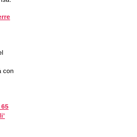
erre
el
á con
 65
i’