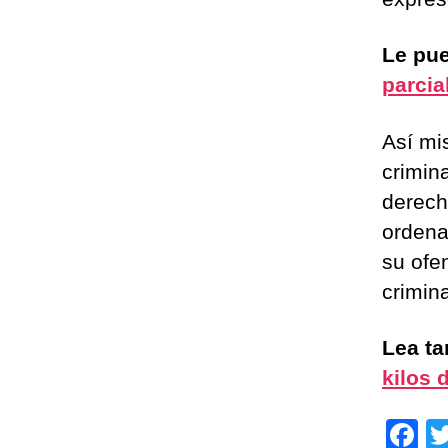
Le pue
parcia
Así mi
crimin
derech
ordena
su ofe
crimin
Lea t
kilos 
F