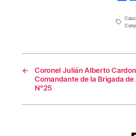
a
c
Cauc
Etiqueta
e
Conj
b
o
o
k
←
Coronel Julián Alberto Cardo
Comandante de la Brigada de A
N°25