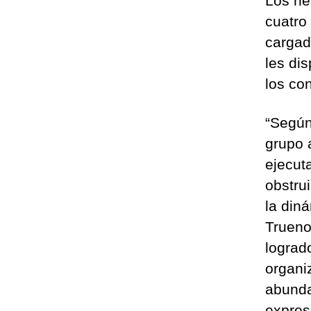
Los he
cuatro
cargad
les di
los co
“Según 
grupo 
ejecut
obstrui
la din
Trueno
logrado
organi
abunda
expres