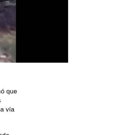
mó que
s
a vía