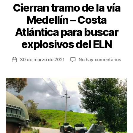
Cierran tramo de la vía
Medellín – Costa
Atlántica para buscar
explosivos del ELN
en
30 de marzo de 2021
No hay comentarios
Fecha
Cierr
de
tram
la
de
entrada
la
vía
Medel
–
Cost
Atlán
para
busca