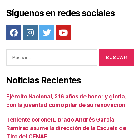
o
Síguenos en redes sociales
k
Buscar:
Noticias Recientes
Ejército Nacional, 216 años de honor y gloria,
con la juventud como pilar de su renovación
Teniente coronel Librado Andrés García
Ramírez asume la dirección de la Escuela de
Tiro del CENAE