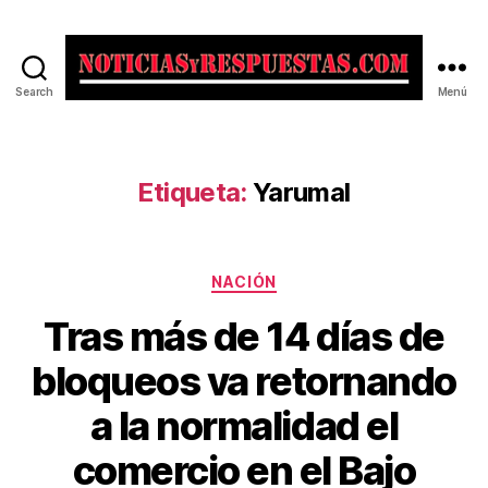
Search
Menú
Noticias
y
Respuestas
Etiqueta:
Yarumal
Categorías
NACIÓN
Tras más de 14 días de
bloqueos va retornando
a la normalidad el
comercio en el Bajo