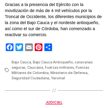
Bajo
Gracias a la presencia del Ejército con la
Cauc
movilización de más de 4 mil vehículos por la
antio
Troncal de Occidente, los diferentes municipios de
la zona del Bajo Cauca y el nordeste antioqueño,
así como el sur de Córdoba, han comenzado a
reactivar su comercio.
F
T
E
Pi
C
a
wi
m
nt
o
c
tt
ail
er
m
Bajo Cauca
,
Bajo Cauca Antioqueño
,
caravanas
seguras
,
Caucasia
,
Fuerzas militares
,
Fuerzas
e
er
e
p
Etiquetas
Militares de Colombia
,
Ministerio de Defensa
,
b
st
ar
Seguridad Ciudadana
,
Yarumal
o
tir
o
k
Categorías
JUDICIAL