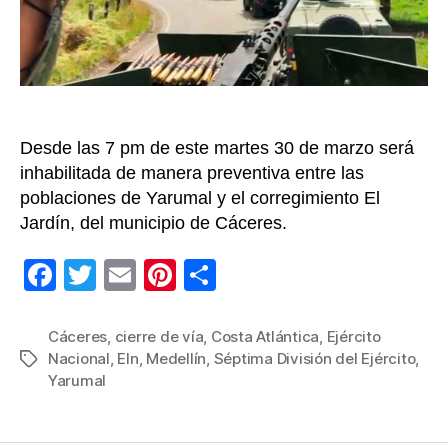
explo
del
ELN
Desde las 7 pm de este martes 30 de marzo será
inhabilitada de manera preventiva entre las
poblaciones de Yarumal y el corregimiento El
Jardín, del municipio de Cáceres.
F
T
E
Pi
C
a
wi
m
nt
o
c
tt
ail
er
m
Cáceres
,
cierre de vía
,
Costa Atlántica
,
Ejército
Nacional
,
Eln
,
Medellín
,
Séptima División del Ejército
,
Etiquetas
e
er
e
p
Yarumal
b
st
ar
o
tir