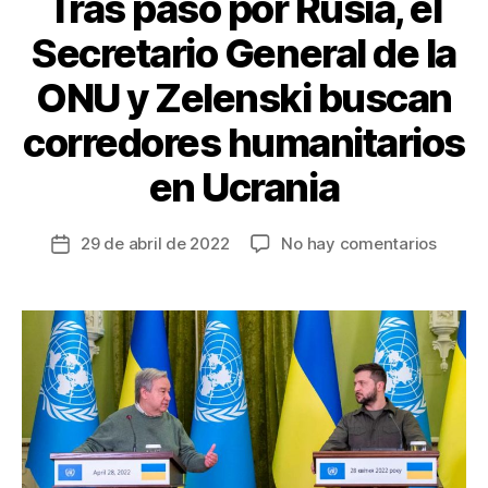
Tras paso por Rusia, el
Secretario General de la
ONU y Zelenski buscan
corredores humanitarios
en Ucrania
en
29 de abril de 2022
No hay comentarios
Fecha
Tras
de
paso
la
por
entrada
Rusia,
el
Secret
Gener
de
la
ONU