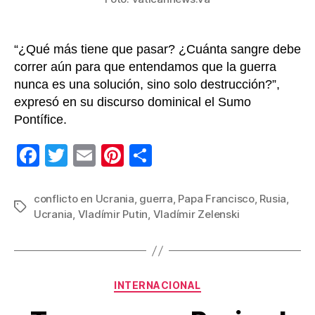
Ucran
“¿Qué más tiene que pasar? ¿Cuánta sangre debe
correr aún para que entendamos que la guerra
nunca es una solución, sino solo destrucción?”,
expresó en su discurso dominical el Sumo
Pontífice.
F
T
E
Pi
C
a
wi
m
nt
o
c
tt
ail
er
m
conflicto en Ucrania
,
guerra
,
Papa Francisco
,
Rusia
,
Etiquetas
Ucrania
,
Vladímir Putin
,
Vladímir Zelenski
e
er
e
p
b
st
ar
o
tir
Categorías
o
INTERNACIONAL
k