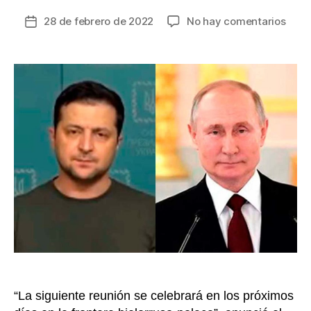
en
28 de febrero de 2022
No hay comentarios
Fecha
Tras
de
5
la
hora
entrada
de
reuni
Rusi
aseg
cont
las
nego
con
Ucra
en
los
próx
días
“La siguiente reunión se celebrará en los próximos