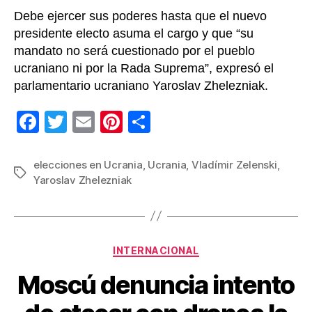
confl
Debe ejercer sus poderes hasta que el nuevo
presidente electo asuma el cargo y que “su
mandato no será cuestionado por el pueblo
ucraniano ni por la Rada Suprema”, expresó el
parlamentario ucraniano Yaroslav Zhelezniak.
F
T
E
Pi
C
a
wi
m
nt
o
c
tt
ail
er
m
elecciones en Ucrania
,
Ucrania
,
Vladímir Zelenski
,
Etiquetas
Yaroslav Zhelezniak
e
er
e
p
b
st
ar
o
tir
Categorías
o
INTERNACIONAL
k
Moscú denuncia intento