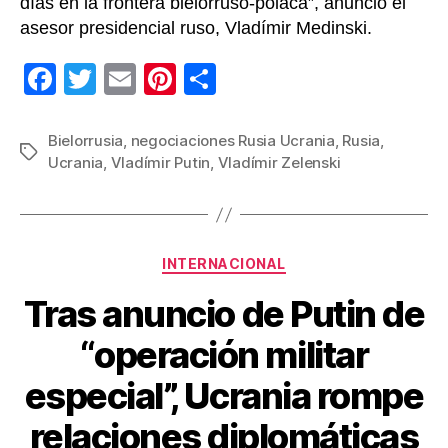
días en la frontera bielorruso-polaca”, anunció el
asesor presidencial ruso, Vladímir Medinski.
F
T
E
Pi
C
a
wi
m
nt
o
c
tt
ail
er
m
Bielorrusia
,
negociaciones Rusia Ucrania
,
Rusia
,
Etiquetas
Ucrania
,
Vladímir Putin
,
Vladímir Zelenski
e
er
e
p
b
st
ar
o
tir
Categorías
o
INTERNACIONAL
k
Tras anuncio de Putin de
“operación militar
especial”, Ucrania rompe
relaciones diplomáticas