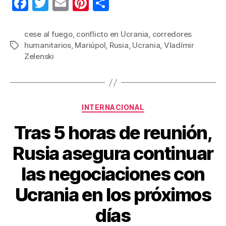
F
T
E
Pi
C
a
wi
m
nt
o
c
tt
ail
er
m
cese al fuego
,
conflicto en Ucrania
,
corredores
humanitarios
,
Mariúpol
,
Rusia
,
Ucrania
,
Vladímir
Etiquetas
e
er
e
p
Zelenski
b
st
ar
o
tir
o
Categorías
INTERNACIONAL
k
Tras 5 horas de reunión,
Rusia asegura continuar
las negociaciones con
Ucrania en los próximos
días