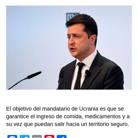
la
“gara
entrada
cese
al
fuego
para
evacu
de
Mariú
afirm
Zelen
El objetivo del mandatario de Ucrania es que se
garantice el ingreso de comida, medicamentos y a
su vez que puedan salir hacia un territorio seguro.