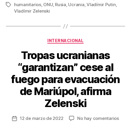
humanitarios
,
ONU
,
Rusia
,
Ucrania
,
Vladímir Putin
,
Etiquetas
e
er
e
p
Vladímir Zelenski
b
st
ar
o
tir
o
Categorías
INTERNACIONAL
k
Tropas ucranianas
“garantizan” cese al
fuego para evacuación
de Mariúpol, afirma
Zelenski
en
12 de marzo de 2022
No hay comentarios
Fecha
Tropa
de
ucran