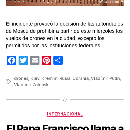
el
Kremli
Kiev
niega
El incidente provocó la decisión de las autoridades
autorí
de Moscú de prohibir a partir de este miércoles los
vuelos de drones en la ciudad, excepto los
permitidos por las instituciones federales.
F
T
E
Pi
C
a
wi
m
nt
o
c
tt
ail
er
m
drones
,
Kiev
,
Kremlin
,
Rusia
,
Ucrania
,
Vladímir Putin
,
Etiquetas
Vladímir Zelenski
e
er
e
p
b
st
ar
o
tir
Categorías
o
INTERNACIONAL
k
El Papa Francisco llama a