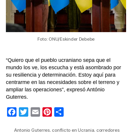
y
Zelens
busca
corred
humani
en
Foto: ONU/Eskinder Debebe
Ucrani
“Quiero que el pueblo ucraniano sepa que el
mundo los ve, los escucha y está asombrado por
su resiliencia y determinación. Estoy aquí para
centrarme en las necesidades sobre el terreno y
ampliar las operaciones”, expresó António
Guterres.
F
T
E
Pi
C
a
wi
m
nt
o
c
tt
ail
er
m
Antonio Guterres
,
conflicto en Ucrania
,
corredores