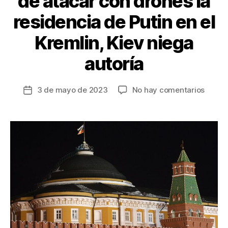
de atacar con drones la
residencia de Putin en el
Kremlin, Kiev niega
autoría
en
3 de mayo de 2023
No hay comentarios
Fecha
Moscú
de
denun
la
intent
entrada
de
atacar
con
drone
la
reside
de
Putin
en