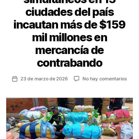
ciudades del país
incautan más de $159
mil millones en
mercancía de
contrabando
en
23 de marzo de 2026
No hay comentarios
Fecha
En
de
opera
la
simul
entrada
en
13
ciud
del
país