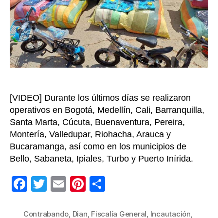
incau
más
de
$159
mil
millo
en
merc
de
[VIDEO] Durante los últimos días se realizaron
cont
operativos en Bogotá, Medellín, Cali, Barranquilla,
Santa Marta, Cúcuta, Buenaventura, Pereira,
Montería, Valledupar, Riohacha, Arauca y
Bucaramanga, así como en los municipios de
Bello, Sabaneta, Ipiales, Turbo y Puerto Inírida.
F
T
E
Pi
C
a
wi
m
nt
o
c
tt
ail
er
m
Contrabando
,
Dian
,
Fiscalía General
,
Incautación
,