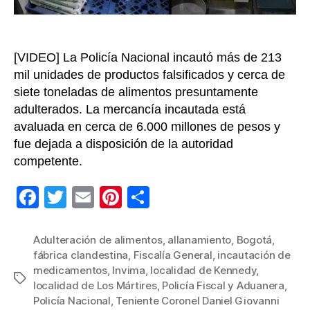
[VIDEO] La Policía Nacional incautó más de 213
mil unidades de productos falsificados y cerca de
siete toneladas de alimentos presuntamente
adulterados. La mercancía incautada está
avaluada en cerca de 6.000 millones de pesos y
fue dejada a disposición de la autoridad
competente.
F
T
E
Pi
C
a
wi
m
nt
o
c
tt
ail
er
m
Adulteración de alimentos
,
allanamiento
,
Bogotá
,
fábrica clandestina
,
Fiscalía General
,
incautación de
e
er
e
p
medicamentos
,
Invima
,
localidad de Kennedy
,
Etiquetas
b
st
ar
localidad de Los Mártires
,
Policía Fiscal y Aduanera
,
Policía Nacional
,
Teniente Coronel Daniel Giovanni
o
tir