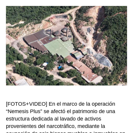
a
biene
del
crime
organ
avalu
en
más
de
$24.
millo
[FOTOS+VIDEO] En el marco de la operación
“Nemesis Plus” se afectó el patrimonio de una
estructura dedicada al lavado de activos
provenientes del narcotráfico, mediante la