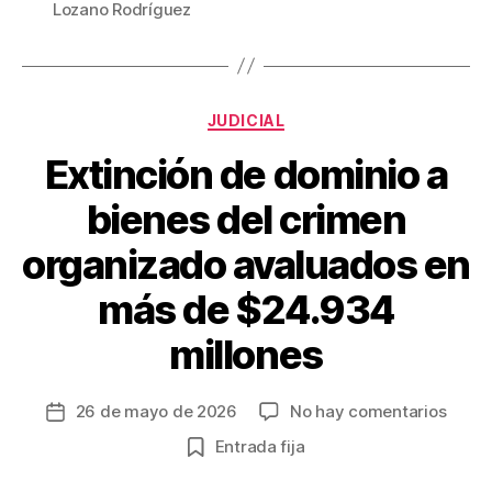
Lozano Rodríguez
o
k
Categorías
JUDICIAL
Extinción de dominio a
bienes del crimen
organizado avaluados en
más de $24.934
millones
en
26 de mayo de 2026
No hay comentarios
Fecha
Extin
de
Entrada fija
de
la
domin
entrada