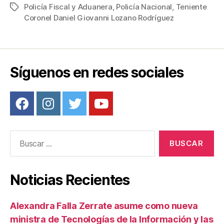
Policía Fiscal y Aduanera
,
Policía Nacional
,
Teniente
Etiquetas
e
er
e
p
Coronel Daniel Giovanni Lozano Rodríguez
b
st
ar
o
tir
o
Síguenos en redes sociales
k
Buscar:
Noticias Recientes
Alexandra Falla Zerrate asume como nueva
ministra de Tecnologías de la Información y las