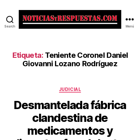
Search
Menú
Noticias
y
Respuestas
Etiqueta:
Teniente Coronel Daniel
Giovanni Lozano Rodríguez
Categorías
JUDICIAL
Desmantelada fábrica
clandestina de
medicamentos y