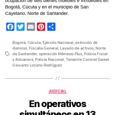
ocupación de seis bienes muebles e inmuebles en
Bogotá, Cúcuta y en el municipio de San
Cayetano, Norte de Santander.
F
T
E
Pi
C
a
wi
m
nt
o
c
tt
ail
er
m
Bogotá
,
Cúcuta
,
Ejército Nacional
,
extinción de
dominio
,
Fiscalía General
,
Lavado de activos
,
Norte
e
er
e
p
de Santander
,
operación Némesis Plus
,
Policía Fiscal
Etiquetas
b
st
ar
y Aduanera
,
Policía Nacional
,
Teniente Coronel Daniel
Giovanni Lozano Rodríguez
o
tir
o
k
Categorías
JUDICIAL
En operativos
simultáneos en 13