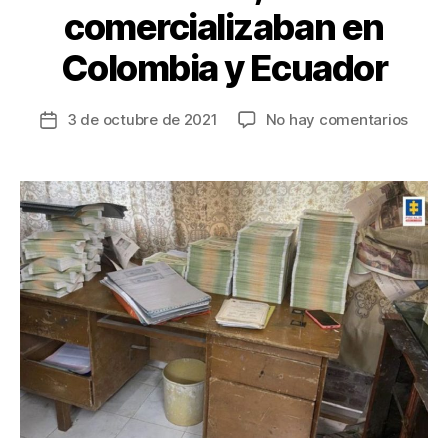
comercializaban en
Colombia y Ecuador
en
3 de octubre de 2021
No hay comentarios
Fecha
Desm
de
dos
la
fábri
entrada
cland
de
dólar
los
comer
en
Colo
y
Ecua