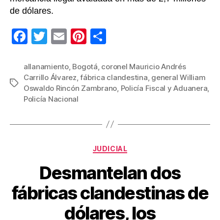
de dólares.
F
T
E
Pi
C
a
wi
m
nt
o
c
tt
ail
er
m
allanamiento
,
Bogotá
,
coronel Mauricio Andrés
Carrillo Álvarez
,
fábrica clandestina
,
general William
e
er
e
p
Etiquetas
Oswaldo Rincón Zambrano
,
Policía Fiscal y Aduanera
,
b
st
ar
Policía Nacional
o
tir
o
k
Categorías
JUDICIAL
Desmantelan dos
fábricas clandestinas de
dólares, los