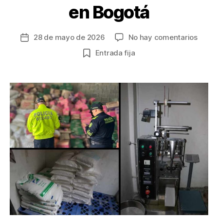
en Bogotá
en
28 de mayo de 2026
No hay comentarios
Fecha
Desma
de
Entrada fija
fábri
la
cland
entrada
de
medi
y
alime
fraud
en
Bogot