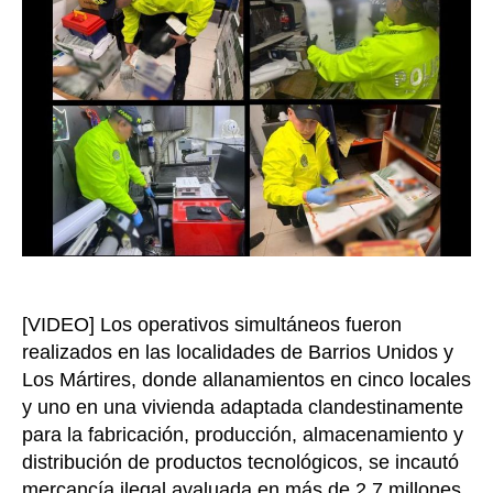
la
produ
ilegal
de
insum
y
produ
tecno
en
Bogot
[VIDEO] Los operativos simultáneos fueron
realizados en las localidades de Barrios Unidos y
Los Mártires, donde allanamientos en cinco locales
y uno en una vivienda adaptada clandestinamente
para la fabricación, producción, almacenamiento y
distribución de productos tecnológicos, se incautó
mercancía ilegal avaluada en más de 2,7 millones