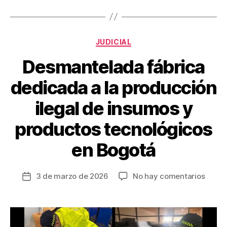
o
k
Categorías
JUDICIAL
Desmantelada fábrica
dedicada a la producción
ilegal de insumos y
productos tecnológicos
en Bogotá
en
3 de marzo de 2026
No hay comentarios
Fecha
Desma
de
fábric
la
dedic
entrada
a