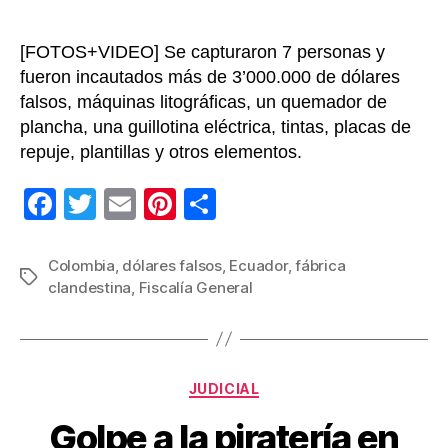
[FOTOS+VIDEO] Se capturaron 7 personas y
fueron incautados más de 3’000.000 de dólares
falsos, máquinas litográficas, un quemador de
plancha, una guillotina eléctrica, tintas, placas de
repuje, plantillas y otros elementos.
F
T
E
Pi
C
a
wi
m
nt
o
c
tt
ail
er
m
Colombia
,
dólares falsos
,
Ecuador
,
fábrica
Etiquetas
clandestina
,
Fiscalía General
e
er
e
p
b
st
ar
o
tir
Categorías
o
JUDICIAL
k
Golpe a la piratería en