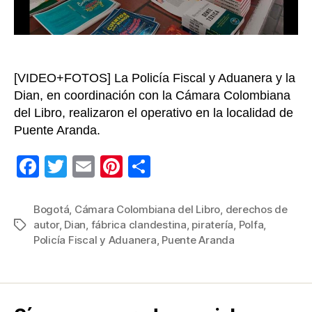
[VIDEO+FOTOS] La Policía Fiscal y Aduanera y la
Dian, en coordinación con la Cámara Colombiana
del Libro, realizaron el operativo en la localidad de
Puente Aranda.
F
T
E
Pi
C
a
wi
m
nt
o
c
tt
ail
er
m
Bogotá
,
Cámara Colombiana del Libro
,
derechos de
autor
,
Dian
,
fábrica clandestina
,
piratería
,
Polfa
,
Etiquetas
e
er
e
p
Policía Fiscal y Aduanera
,
Puente Aranda
b
st
ar
o
tir
o