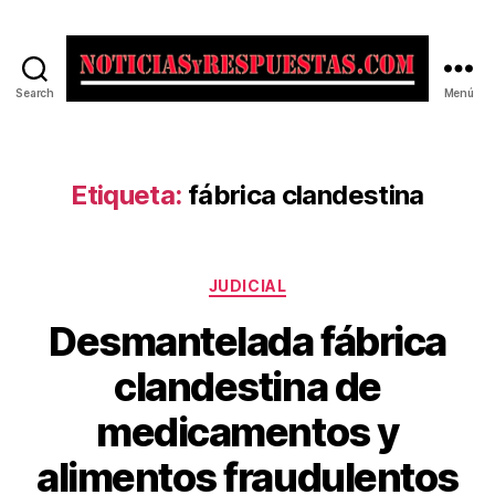
Search
Menú
Noticias
y
Respuestas
Etiqueta:
fábrica clandestina
Categorías
JUDICIAL
Desmantelada fábrica
clandestina de
medicamentos y
alimentos fraudulentos