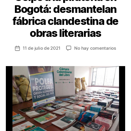
Bogotá: desmantelan
fábrica clandestina de
obras literarias
en
11 de julio de 2021
No hay comentarios
Fecha
Golpe
de
a
la
la
entrada
pirater
en
Bogotá
desman
fábrica
clande
de
obras
literari