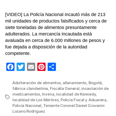
[VIDEO] La Policía Nacional incautó más de 213
mil unidades de productos falsificados y cerca de
siete toneladas de alimentos presuntamente
adulterados. La mercancía incautada está
avaluada en cerca de 6.000 millones de pesos y
fue dejada a disposición de la autoridad
competente.
F
T
E
Pi
C
a
wi
m
nt
o
c
tt
ail
er
m
Adulteración de alimentos
,
allanamiento
,
Bogotá
,
fábrica clandestina
,
Fiscalía General
,
incautación de
e
er
e
p
medicamentos
,
Invima
,
localidad de Kennedy
,
Etiquetas
b
st
ar
localidad de Los Mártires
,
Policía Fiscal y Aduanera
,
Policía Nacional
,
Teniente Coronel Daniel Giovanni
o
tir
Lozano Rodríguez