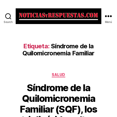
Search
Menú
Noticias
y
Respuestas
Etiqueta:
Síndrome de la
Quilomicronemia Familiar
Categorías
SALUD
Síndrome de la
Quilomicronemia
Familiar (SQF), los