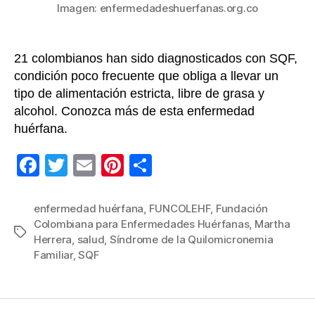
Imagen: enfermedadeshuerfanas.org.co
21 colombianos han sido diagnosticados con SQF,
condición poco frecuente que obliga a llevar un
tipo de alimentación estricta, libre de grasa y
alcohol. Conozca más de esta enfermedad
huérfana.
F
T
E
Pi
C
a
wi
m
nt
o
c
tt
ail
er
m
enfermedad huérfana
,
FUNCOLEHF
,
Fundación
Colombiana para Enfermedades Huérfanas
,
Martha
e
er
e
p
Etiquetas
Herrera
,
salud
,
Síndrome de la Quilomicronemia
b
st
ar
Familiar
,
SQF
o
tir
o