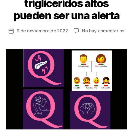
triglicéridos altos
pueden ser una alerta
en
9 de noviembre de 2022
No hay comentarios
Fecha
Sín
de
de
la
la
entrada
Qui
Fami
(SQF
los
trig
alto
pue
ser
una
aler