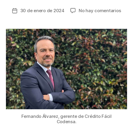
en
30 de enero de 2024
No hay comentarios
Fecha
Crédi
de
Fácil
la
Code
entrada
75%
de
clien
acce
a
la
banca
con
este
servi
Fernando Álvarez, gerente de Crédito Fácil
Codensa.