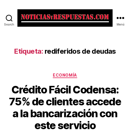
Search
Menú
Noticias
y
Respuestas
Etiqueta:
rediferidos de deudas
Categorías
ECONOMÍA
Crédito Fácil Codensa:
75% de clientes accede
a la bancarización con
este servicio