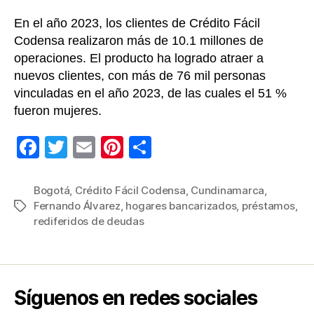
En el año 2023, los clientes de Crédito Fácil
Codensa realizaron más de 10.1 millones de
operaciones. El producto ha logrado atraer a
nuevos clientes, con más de 76 mil personas
vinculadas en el año 2023, de las cuales el 51 %
fueron mujeres.
F
T
E
Pi
C
a
wi
m
nt
o
c
tt
ail
er
m
Bogotá
,
Crédito Fácil Codensa
,
Cundinamarca
,
Fernando Álvarez
,
hogares bancarizados
,
préstamos
,
Etiquetas
e
er
e
p
rediferidos de deudas
b
st
ar
o
tir
o
Síguenos en redes sociales
k