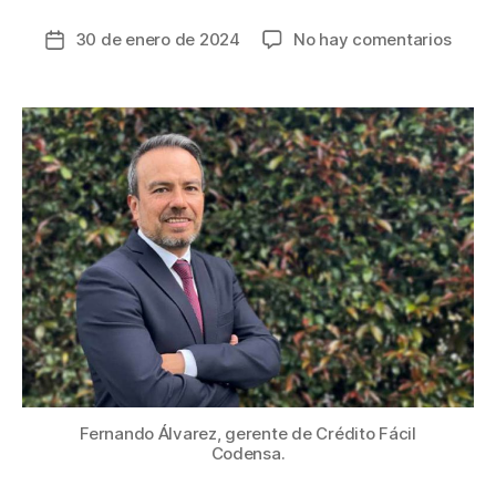
en
30 de enero de 2024
No hay comentarios
Fecha
Crédi
de
Fácil
la
Code
entrada
75%
de
clien
acce
a
la
banca
con
este
servi
Fernando Álvarez, gerente de Crédito Fácil
Codensa.