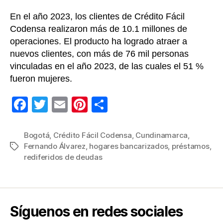
En el año 2023, los clientes de Crédito Fácil
Codensa realizaron más de 10.1 millones de
operaciones. El producto ha logrado atraer a
nuevos clientes, con más de 76 mil personas
vinculadas en el año 2023, de las cuales el 51 %
fueron mujeres.
F
T
E
Pi
C
a
wi
m
nt
o
c
tt
ail
er
m
Bogotá
,
Crédito Fácil Codensa
,
Cundinamarca
,
Fernando Álvarez
,
hogares bancarizados
,
préstamos
,
Etiquetas
e
er
e
p
rediferidos de deudas
b
st
ar
o
tir
o
Síguenos en redes sociales
k