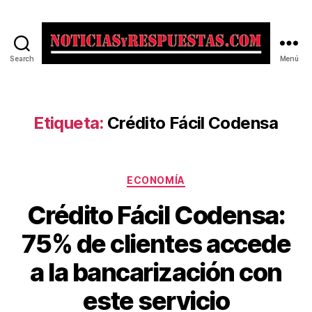
Search
Menú
Noticias
y
Respuestas
Etiqueta:
Crédito Fácil Codensa
Categorías
ECONOMÍA
Crédito Fácil Codensa:
75% de clientes accede
a la bancarización con
este servicio