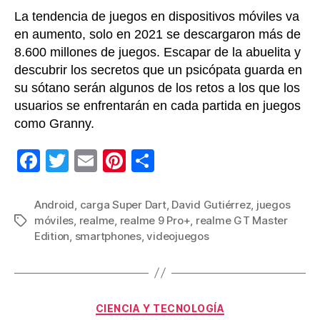
La tendencia de juegos en dispositivos móviles va
en aumento, solo en 2021 se descargaron más de
8.600 millones de juegos. Escapar de la abuelita y
descubrir los secretos que un psicópata guarda en
su sótano serán algunos de los retos a los que los
usuarios se enfrentarán en cada partida en juegos
como Granny.
F
T
E
Pi
C
a
wi
m
nt
o
c
tt
ail
er
m
Android
,
carga Super Dart
,
David Gutiérrez
,
juegos
móviles
,
realme
,
realme 9 Pro+
,
realme GT Master
Etiquetas
e
er
e
p
Edition
,
smartphones
,
videojuegos
b
st
ar
o
tir
o
Categorías
CIENCIA Y TECNOLOGÍA