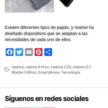
Existen diferentes tipos de papás, y realme ha
diseñado dispositivos que se adaptan a las
necesidades de cada uno de ellos.
F
T
E
Pi
C
a
wi
m
nt
o
c
tt
ail
er
m
realme
,
realme 9 Pro+
,
realme C35
,
realme GT
Etiquetas
Master Edition
,
Smartphone
,
Tecnología
e
er
e
p
b
st
ar
o
tir
o
Síguenos en redes sociales
k