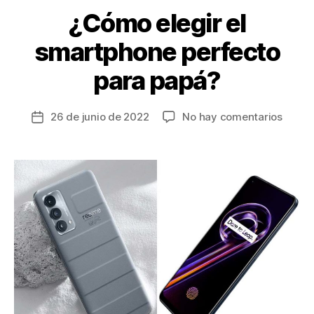
k
¿Cómo elegir el
smartphone perfecto
para papá?
en
26 de junio de 2022
No hay comentarios
Fecha
¿Cóm
de
elegir
la
el
entrada
smart
perfec
para
papá?