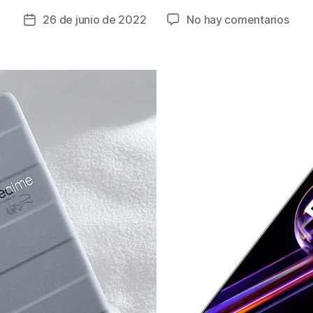
en
26 de junio de 2022
No hay comentarios
Fecha
¿Có
de
elegi
la
el
entrada
sma
perf
para
pap