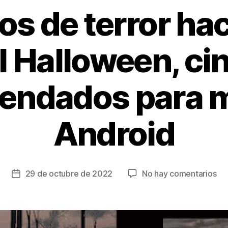
os de terror ha
l Halloween, ci
endados para m
Android
en
29 de octubre de 2022
No hay comentarios
Fecha
Lo
de
ju
la
de
entrada
ter