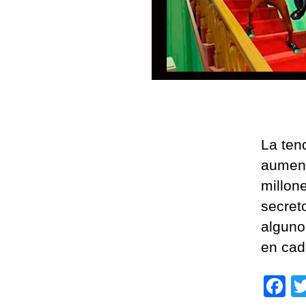
La ten
aument
millon
secret
alguno
en cad
F