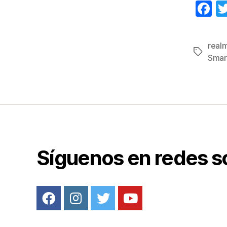
F
a
c
real
Etiqueta
e
Smar
b
o
o
k
Síguenos en redes s