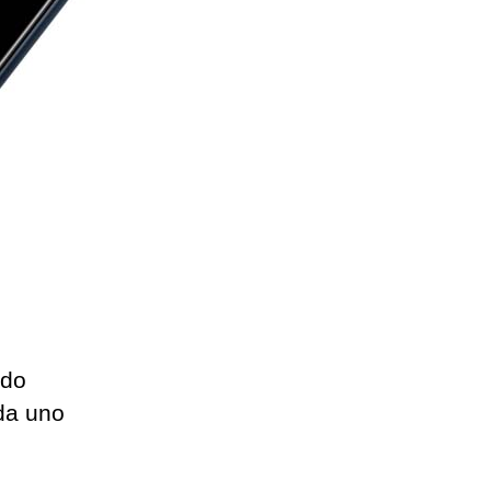
ado
da uno