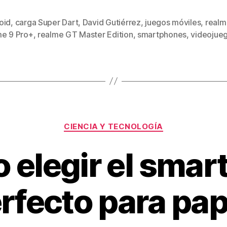
wi
m
nt
o
tt
ail
er
m
oid
,
carga Super Dart
,
David Gutiérrez
,
juegos móviles
,
realm
s
er
e
p
me 9 Pro+
,
realme GT Master Edition
,
smartphones
,
videojue
st
ar
tir
Categorías
CIENCIA Y TECNOLOGÍA
 elegir el smar
rfecto para pa