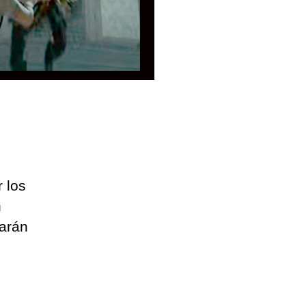
 los
n
tarán