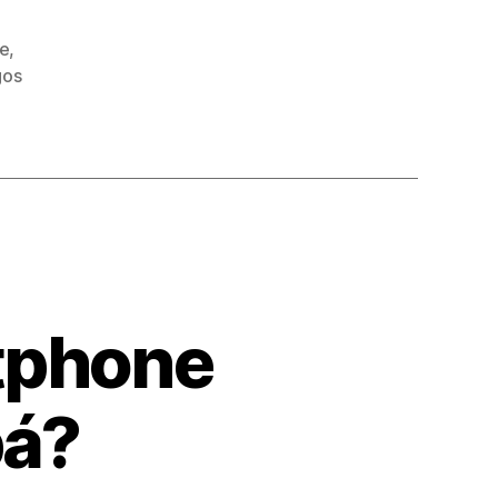
e
,
gos
tphone
pá?