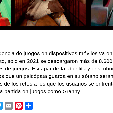
dencia de juegos en dispositivos móviles va en
o, solo en 2021 se descargaron más de 8.600
es de juegos. Escapar de la abuelita y descubrir
os que un psicópata guarda en su sótano será
s de los retos a los que los usuarios se enfren
a partida en juegos como Granny.
T
E
Pi
C