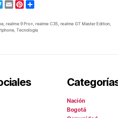
T
E
Pi
C
wi
m
nt
o
tt
ail
er
m
me
,
realme 9 Pro+
,
realme C35
,
realme GT Master Edition
,
s
er
e
p
tphone
,
Tecnología
st
ar
tir
ociales
Categoría
Nación
Bogotá