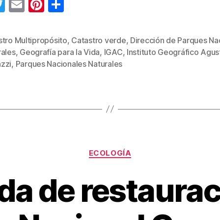
T
E
Pi
C
wi
m
nt
o
tt
ail
er
m
tro Multipropósito
,
Catastro verde
,
Dirección de Parques Na
er
e
p
rales
,
Geografía para la Vida
,
IGAC
,
Instituto Geográfico Agus
s
st
ar
zzi
,
Parques Nacionales Naturales
tir
Categorías
ECOLOGÍA
da de restaurac