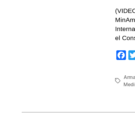
(VIDEO
MinAmb
Intern
el Con
F
a
c
Arma
Etiqueta
e
Medi
b
o
o
k