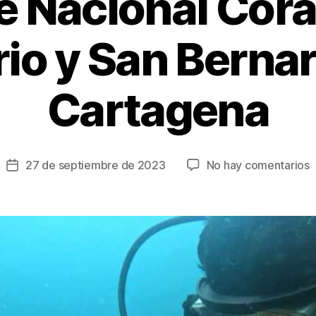
 Nacional Cora
io y San Berna
Cartagena
e
27 de septiembre de 2023
No hay comentarios
Fecha
J
de
d
la
r
entrada
e
P
N
C
d