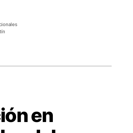
cionales
tín
ión en