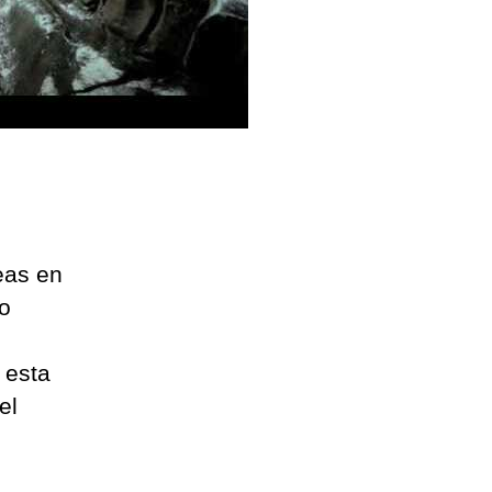
eas en
jo
 esta
el