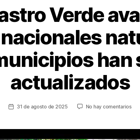
tastro Verde ava
nacionales nat
municipios han 
actualizados
en
31 de agosto de 2025
No hay comentarios
Fecha
El
de
Cat
la
Ver
entrada
ava