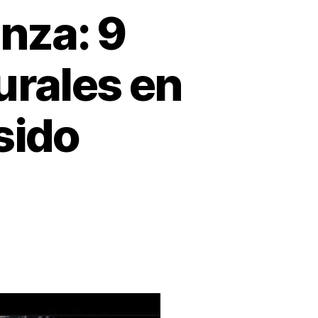
nza: 9
urales en
sido
astro
de
nza: