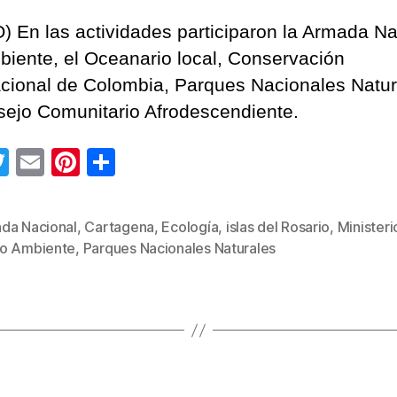
) En las actividades participaron la Armada Na
iente, el Oceanario local, Conservación
acional de Colombia, Parques Nacionales Natur
sejo Comunitario Afrodescendiente.
T
E
Pi
C
wi
m
nt
o
tt
ail
er
m
da Nacional
,
Cartagena
,
Ecología
,
islas del Rosario
,
Ministeri
s
er
e
p
o Ambiente
,
Parques Nacionales Naturales
st
ar
tir