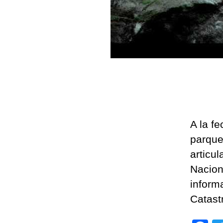
A la f
parque
articu
Nacion
inform
Catast