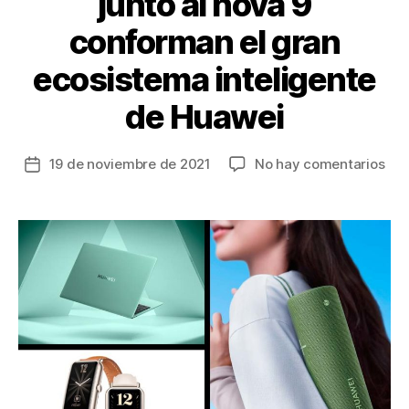
junto al nova 9
conforman el gran
ecosistema inteligente
de Huawei
en
19 de noviembre de 2021
No hay comentarios
Fecha
Tre
de
nue
la
dis
entrada
jun
al
nov
9
con
el
gra
eco
int