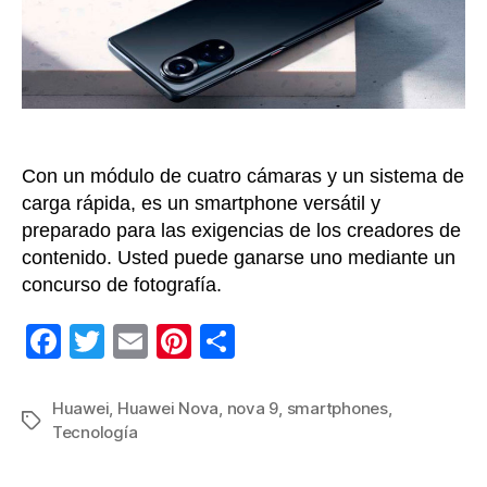
nue
Hua
nov
9
Con un módulo de cuatro cámaras y un sistema de
carga rápida, es un smartphone versátil y
preparado para las exigencias de los creadores de
contenido. Usted puede ganarse uno mediante un
concurso de fotografía.
F
T
E
Pi
C
a
wi
m
nt
o
c
tt
ail
er
m
Huawei
,
Huawei Nova
,
nova 9
,
smartphones
,
Etiquetas
Tecnología
e
er
e
p
b
st
ar