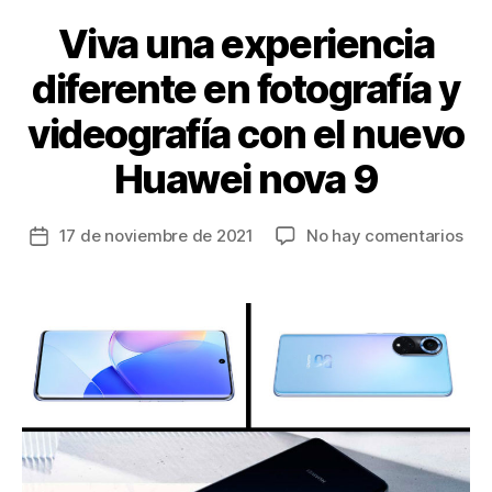
k
Viva una experiencia
diferente en fotografía y
videografía con el nuevo
Huawei nova 9
en
17 de noviembre de 2021
No hay comentarios
Fecha
Viv
de
una
la
exp
entrada
dif
en
fot
y
vid
con
el