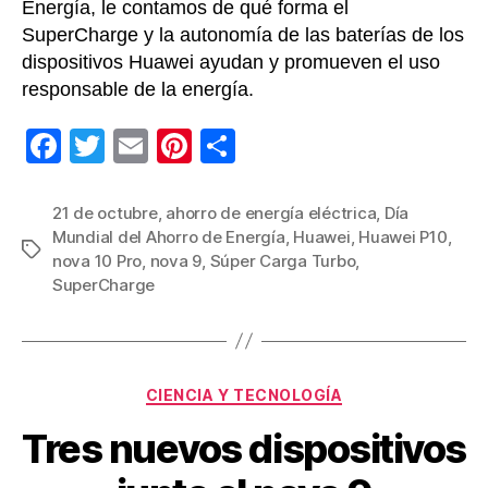
Energía, le contamos de qué forma el
SuperCharge y la autonomía de las baterías de los
dispositivos Huawei ayudan y promueven el uso
responsable de la energía.
F
T
E
Pi
C
a
wi
m
nt
o
c
tt
ail
er
m
21 de octubre
,
ahorro de energía eléctrica
,
Día
Mundial del Ahorro de Energía
,
Huawei
,
Huawei P10
,
e
er
e
p
Etiquetas
nova 10 Pro
,
nova 9
,
Súper Carga Turbo
,
b
st
ar
SuperCharge
o
tir
o
k
Categorías
CIENCIA Y TECNOLOGÍA
Tres nuevos dispositivos