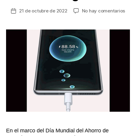
en
21 de octubre de 2022
No hay comentarios
Fecha
Cono
de
cóm
la
la
entrada
tecn
de
Huaw
cont
al
ahor
de
ener
En el marco del Día Mundial del Ahorro de