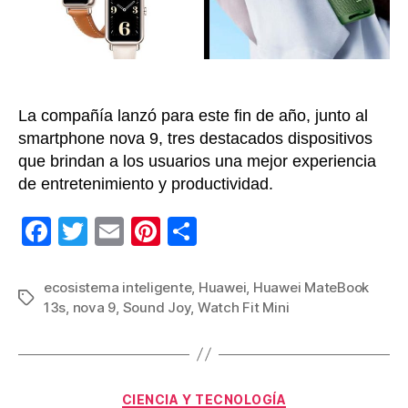
de
Hua
La compañía lanzó para este fin de año, junto al
smartphone nova 9, tres destacados dispositivos
que brindan a los usuarios una mejor experiencia
de entretenimiento y productividad.
F
T
E
Pi
C
a
wi
m
nt
o
c
tt
ail
er
m
ecosistema inteligente
,
Huawei
,
Huawei MateBook
Etiquetas
13s
,
nova 9
,
Sound Joy
,
Watch Fit Mini
e
er
e
p
b
st
ar
o
tir
Categorías
o
CIENCIA Y TECNOLOGÍA