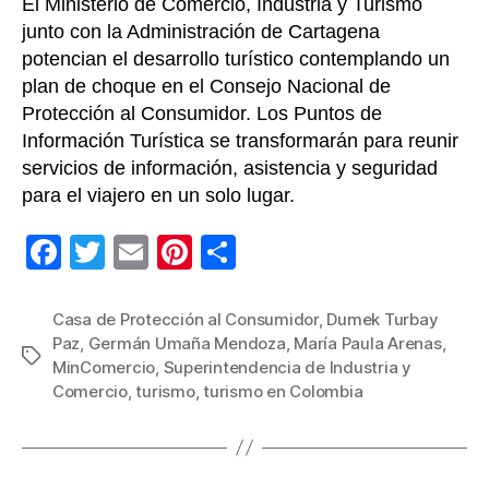
El Ministerio de Comercio, Industria y Turismo
junto con la Administración de Cartagena
potencian el desarrollo turístico contemplando un
plan de choque en el Consejo Nacional de
Protección al Consumidor. Los Puntos de
Información Turística se transformarán para reunir
servicios de información, asistencia y seguridad
para el viajero en un solo lugar.
F
T
E
Pi
C
a
wi
m
nt
o
c
tt
ail
er
m
Casa de Protección al Consumidor
,
Dumek Turbay
Paz
,
Germán Umaña Mendoza
,
María Paula Arenas
,
e
er
e
p
Etiquetas
MinComercio
,
Superintendencia de Industria y
b
st
ar
Comercio
,
turismo
,
turismo en Colombia
o
tir
o