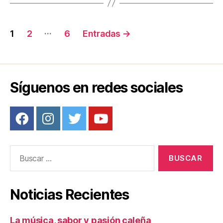
o
k
Navegación
…
1
2
6
Entradas
→
de
entradas
Síguenos en redes sociales
Buscar:
Noticias Recientes
La música, sabor y pasión caleña