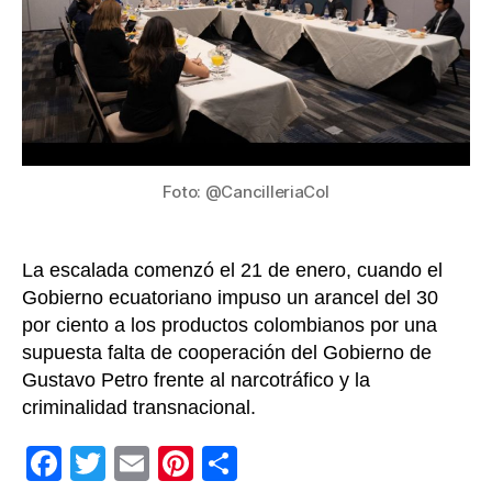
frent
a
incre
de
aranc
Foto: @CancilleriaCol
La escalada comenzó el 21 de enero, cuando el
Gobierno ecuatoriano impuso un arancel del 30
por ciento a los productos colombianos por una
supuesta falta de cooperación del Gobierno de
Gustavo Petro frente al narcotráfico y la
criminalidad transnacional.
F
T
E
Pi
C