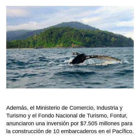
inver
la
de
entrada
$1.08
millo
Tum
tend
el
prim
Cent
ZAS
de
Turi
del
país
Además, el Ministerio de Comercio, Industria y
Turismo y el Fondo Nacional de Turismo, Fontur,
anunciaron una inversión por $7.505 millones para
la construcción de 10 embarcaderos en el Pacífico.