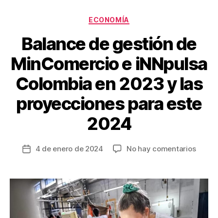
k
Categorías
ECONOMÍA
Balance de gestión de
MinComercio e iNNpulsa
Colombia en 2023 y las
proyecciones para este
2024
en
4 de enero de 2024
No hay comentarios
Fecha
Balan
de
de
la
gestió
entrada
de
MinCo
e