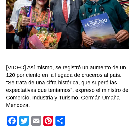
aum
del
23
en
tur
en
20
[VIDEO] Así mismo, se registró un aumento de un
120 por ciento en la llegada de cruceros al país.
“Se trata de una cifra histórica, que superó las
expectativas que teníamos”, expresó el ministro de
Comercio, Industria y Turismo, Germán Umaña
Mendoza.
F
T
E
Pi
C
a
wi
m
nt
o