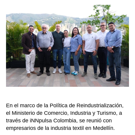
ind
entrada
pon
en
mar
Pac
por
la
Rei
del
sec
Text
en
el
paí
En el marco de la Política de Reindustrialización,
el Ministerio de Comercio, Industria y Turismo, a
través de iNNpulsa Colombia, se reunió con
empresarios de la industria textil en Medellín.