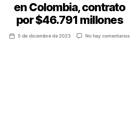
en Colombia, contrato
por $46.791 millones
en
5 de diciembre de 2023
No hay comentarios
Fecha
Cot
de
y
la
Font
entrada
pac
cons
e
inst
88
emb
turí
en
Col
cont
por
$46