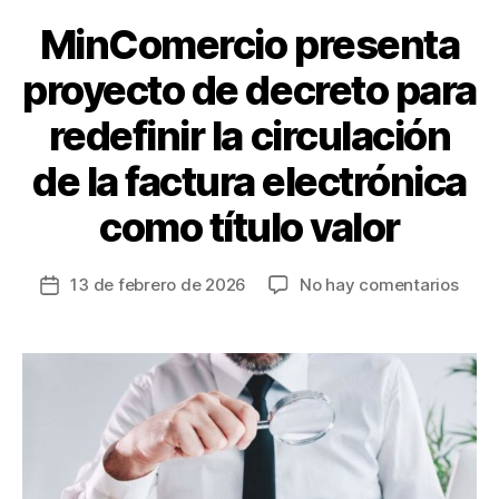
MinComercio presenta
proyecto de decreto para
redefinir la circulación
de la factura electrónica
como título valor
en
13 de febrero de 2026
No hay comentarios
Fecha
MinC
de
pres
la
proy
entrada
de
decr
para
redef
la