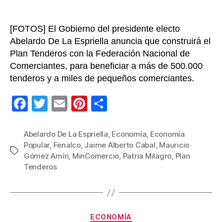
[FOTOS] El Gobierno del presidente electo
Abelardo De La Espriella anuncia que construirá el
Plan Tenderos con la Federación Nacional de
Comerciantes, para beneficiar a más de 500.000
tenderos y a miles de pequeños comerciantes.
F
T
E
Pi
C
a
wi
m
nt
o
c
tt
ail
er
m
Abelardo De La Espriella
,
Economía
,
Economía
Popular
,
Fenalco
,
Jaime Alberto Cabal
,
Mauricio
e
er
e
p
Etiquetas
Gómez Amín
,
MinComercio
,
Patria Milagro
,
Plan
b
st
ar
Tenderos
o
tir
o
k
Categorías
ECONOMÍA