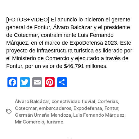
mill
[FOTOS+VIDEO] El anuncio lo hicieron el gerente
general de Fontur, Álvaro Balcázar y el presidente
de Cotecmar, contralmirante Luis Fernando
Márquez, en el marco de ExpoDefensa 2023. Este
proyecto de infraestructura turística es liderado por
el Ministerio de Comercio y ejecutado a través de
Fontur, por un valor de $46.791 millones.
F
T
E
Pi
C
a
wi
m
nt
o
c
tt
ail
er
m
Álvaro Balcázar
,
conectividad fluvial
,
Corferias
,
Cotecmar
,
embarcaderos
,
Expodefensa
,
Fontur
,
e
er
e
p
Etiquetas
Germán Umaña Mendoza
,
Luis Fernando Márquez
,
b
st
ar
MinComercio
,
turismo
o
tir