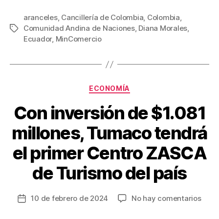
a
wi
m
nt
o
c
tt
ail
er
m
aranceles
,
Cancillería de Colombia
,
Colombia
,
Comunidad Andina de Naciones
,
Diana Morales
,
Etiquetas
e
er
e
p
Ecuador
,
MinComercio
b
st
ar
o
tir
o
Categorías
ECONOMÍA
k
Con inversión de $1.081
millones, Tumaco tendrá
el primer Centro ZASCA
de Turismo del país
en
10 de febrero de 2024
No hay comentarios
Fecha
Con
de