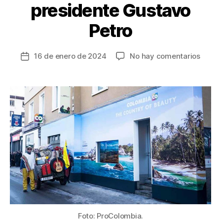
presidente Gustavo
Petro
en
16 de enero de 2024
No hay comentarios
Fecha
Los
de
detall
la
de
entrada
la
Casa
Colom
en
Davos
inaug
por
el
presi
Gusta
Petro
Foto: ProColombia.