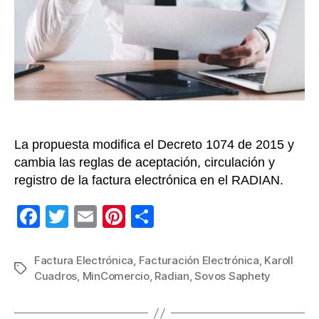
circu
de
la
factu
elect
com
título
valor
La propuesta modifica el Decreto 1074 de 2015 y
cambia las reglas de aceptación, circulación y
registro de la factura electrónica en el RADIAN.
F
T
E
Pi
C
a
wi
m
nt
o
c
tt
ail
er
m
Factura Electrónica
,
Facturación Electrónica
,
Karoll
Etiquetas
Cuadros
,
MinComercio
,
Radian
,
Sovos Saphety
e
er
e
p
b
st
ar