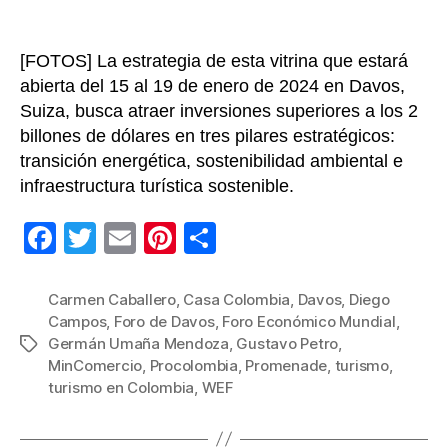
[FOTOS] La estrategia de esta vitrina que estará
abierta del 15 al 19 de enero de 2024 en Davos,
Suiza, busca atraer inversiones superiores a los 2
billones de dólares en tres pilares estratégicos:
transición energética, sostenibilidad ambiental e
infraestructura turística sostenible.
F
T
E
Pi
C
a
wi
m
nt
o
c
tt
ail
er
m
Carmen Caballero
,
Casa Colombia
,
Davos
,
Diego
Campos
,
Foro de Davos
,
Foro Económico Mundial
,
e
er
e
p
Germán Umaña Mendoza
,
Gustavo Petro
,
Etiquetas
b
st
ar
MinComercio
,
Procolombia
,
Promenade
,
turismo
,
turismo en Colombia
,
WEF
o
tir
o