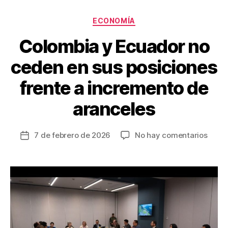
o
tir
Categorías
o
ECONOMÍA
k
Colombia y Ecuador no
ceden en sus posiciones
frente a incremento de
aranceles
en
7 de febrero de 2026
No hay comentarios
Fecha
Colo
de
y
la
Ecua
entrada
no
cede
en
sus
posic