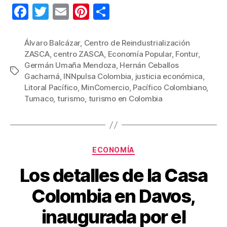
F
T
E
Pi
C
a
wi
m
nt
o
c
tt
ail
er
m
Álvaro Balcázar
,
Centro de Reindustrialización
ZASCA
,
centro ZASCA
,
Economía Popular
,
Fontur
,
e
er
e
p
Germán Umaña Mendoza
,
Hernán Ceballos
Etiquetas
b
st
ar
Gacharná
,
INNpulsa Colombia
,
justicia económica
,
Litoral Pacífico
,
MinComercio
,
Pacífico Colombiano
,
o
tir
Tumaco
,
turismo
,
turismo en Colombia
o
k
Categorías
ECONOMÍA
Los detalles de la Casa
Colombia en Davos,
inaugurada por el