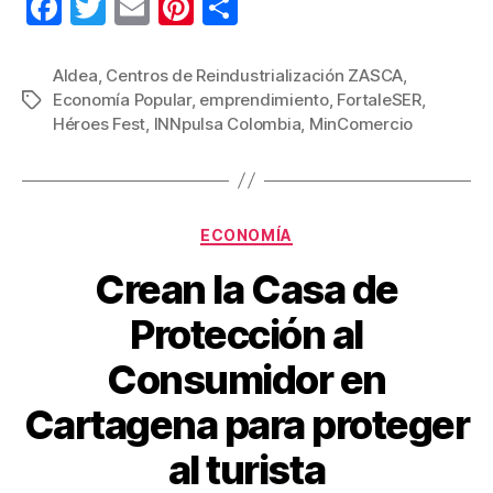
F
T
E
Pi
C
a
wi
m
nt
o
c
tt
ail
er
m
Aldea
,
Centros de Reindustrialización ZASCA
,
Economía Popular
,
emprendimiento
,
FortaleSER
,
Etiquetas
e
er
e
p
Héroes Fest
,
INNpulsa Colombia
,
MinComercio
b
st
ar
o
tir
o
Categorías
ECONOMÍA
k
Crean la Casa de
Protección al
Consumidor en
Cartagena para proteger
al turista