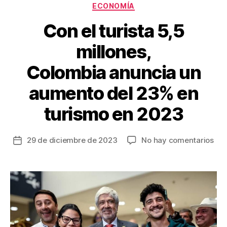
k
Categorías
ECONOMÍA
Con el turista 5,5
millones,
Colombia anuncia un
aumento del 23% en
turismo en 2023
en
29 de diciembre de 2023
No hay comentarios
Fecha
Co
de
el
la
turi
entrada
5,5
mil
Col
un