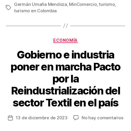
c
tt
ail
er
m
Germán Umaña Mendoza
,
MinComercio
,
turismo
,
Etiquetas
turismo en Colombia
e
er
e
p
b
st
ar
o
tir
Categorías
o
ECONOMÍA
k
Gobierno e industria
poner en marcha Pacto
por la
Reindustrialización del
sector Textil en el país
en
13 de diciembre de 2023
No hay comentarios
Fecha
Gob
de
e
la