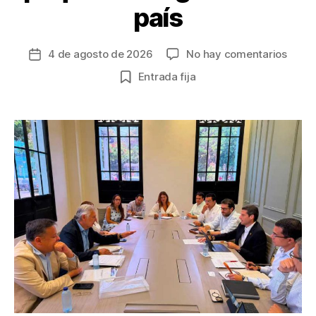
país
en
4 de agosto de 2026
No hay comentarios
Fecha
Gobie
de
Entrada fija
entra
la
y
entrada
Fenal
anunc
plan
para
forta
los
pequ
negoc
del
país