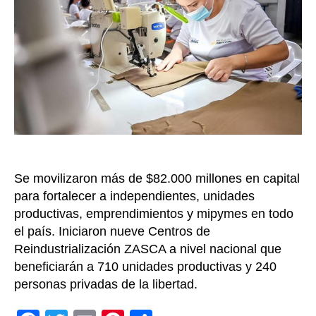
iNNpu
Colom
en
2023
y
las
proye
para
este
2024
Se movilizaron más de $82.000 millones en capital
para fortalecer a independientes, unidades
productivas, emprendimientos y mipymes en todo
el país. Iniciaron nueve Centros de
Reindustrialización ZASCA a nivel nacional que
beneficiarán a 710 unidades productivas y 240
personas privadas de la libertad.