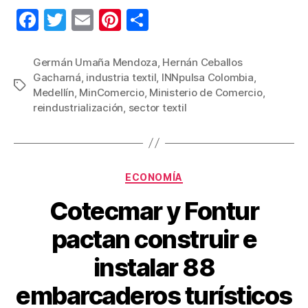
F
T
E
Pi
C
a
wi
m
nt
o
c
tt
ail
er
m
Germán Umaña Mendoza
,
Hernán Ceballos
Gacharná
,
industria textil
,
INNpulsa Colombia
,
e
er
e
p
Etiquetas
Medellín
,
MinComercio
,
Ministerio de Comercio
,
b
st
ar
reindustrialización
,
sector textil
o
tir
o
k
Categorías
ECONOMÍA
Cotecmar y Fontur
pactan construir e
instalar 88
embarcaderos turísticos