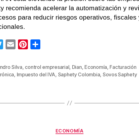
y recomienda acelerar la automatización y rev
cesos para reducir riesgos operativos, fiscales 
cionales.
T
E
Pi
C
wi
m
nt
o
tt
ail
er
m
ndro Silva
,
control empresarial
,
Dian
,
Economía
,
Facturación
s
er
e
p
rónica
,
Impuesto del IVA
,
Saphety Colombia
,
Sovos Saphety
st
ar
tir
Categorías
ECONOMÍA