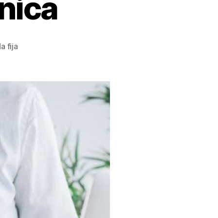
nica
a fija