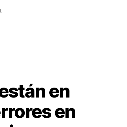
d
,
están en
errores en