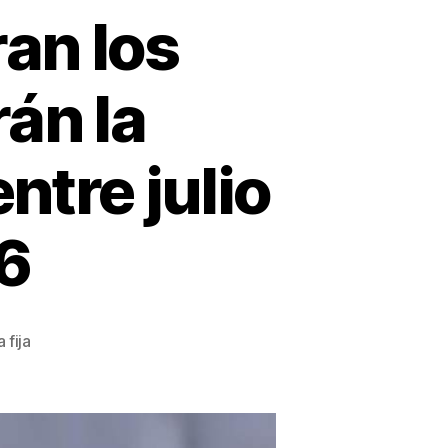
an los
án la
ntre julio
6
 fija