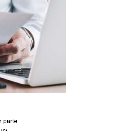
r parte
sas.