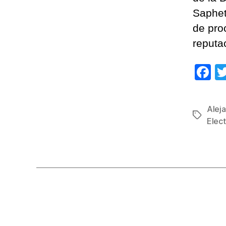
Saphet
de pro
reputa
F
a
c
Aleja
Etiqueta
e
Elect
b
o
o
k