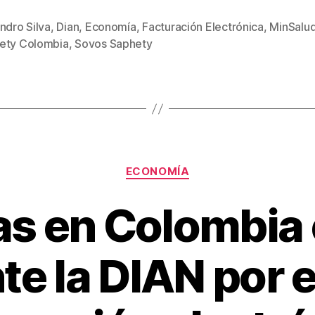
tt
ail
er
m
ndro Silva
,
Dian
,
Economía
,
Facturación Electrónica
,
MinSalu
s
er
e
p
ety Colombia
,
Sovos Saphety
st
ar
tir
Categorías
ECONOMÍA
s en Colombia 
te la DIAN por 