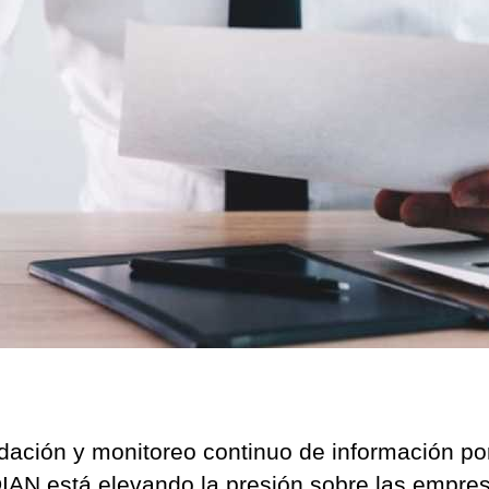
idación y monitoreo continuo de información po
DIAN está elevando la presión sobre las empre