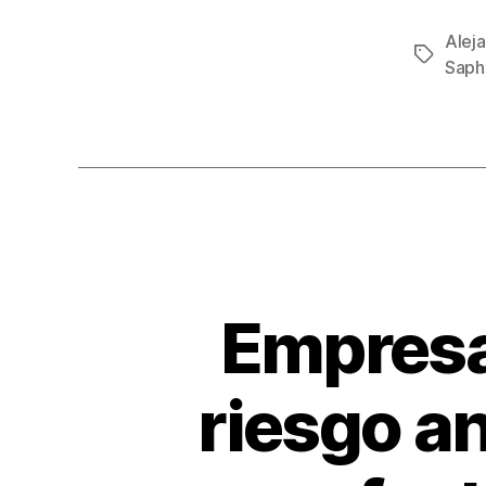
c
Aleja
Etiqueta
e
Saph
b
o
o
k
Empresa
riesgo an