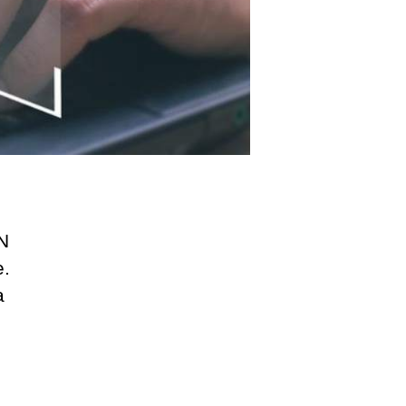
AN
e.
a