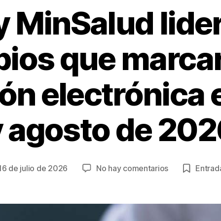
y MinSalud lider
ios que marcar
ón electrónica e
y agosto de 202
en
16 de julio de 2026
No hay comentarios
Entrada
cha
DIAN
y
MinSalud
trada
lideran