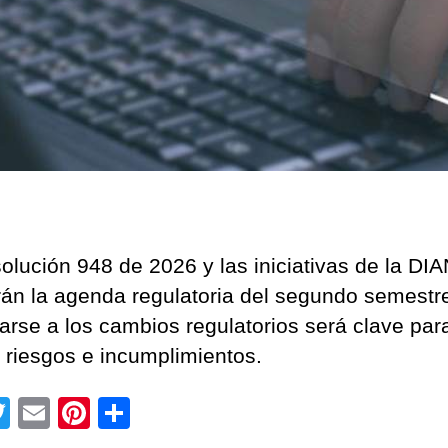
olución 948 de 2026 y las iniciativas de la DI
án la agenda regulatoria del segundo semestr
parse a los cambios regulatorios será clave par
r riesgos e incumplimientos.
T
E
Pi
C
wi
m
nt
o