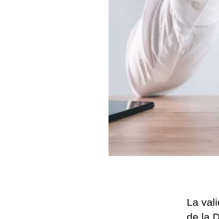
La val
de la 