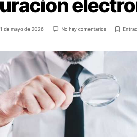
turación electró
en
1 de mayo de 2026
No hay comentarios
Entrad
ha
Empresas
en
Colombia
rada
están
en
riesgo
ante
la
DIAN
por
errores
en
facturación
electrónica