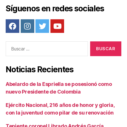
k
Síguenos en redes sociales
Buscar:
Noticias Recientes
Abelardo de la Espriella se posesionó como
nuevo Presidente de Colombia
Ejército Nacional, 216 años de honor y gloria,
con la juventud como pilar de su renovación
Teniente coronel Librado Andrés García