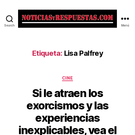
Search
Menú
Noticias
y
Respuestas
Etiqueta:
Lisa Palfrey
Categorías
CINE
Si le atraen los
exorcismos y las
experiencias
inexplicables, vea el