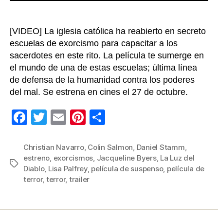
del
Diablo”
[VIDEO] La iglesia católica ha reabierto en secreto
escuelas de exorcismo para capacitar a los
sacerdotes en este rito. La película te sumerge en
el mundo de una de estas escuelas; última línea
de defensa de la humanidad contra los poderes
del mal. Se estrena en cines el 27 de octubre.
F
T
E
Pi
C
a
wi
m
nt
o
c
tt
ail
er
m
Christian Navarro
,
Colin Salmon
,
Daniel Stamm
,
estreno
,
exorcismos
,
Jacqueline Byers
,
La Luz del
e
er
e
p
Etiquetas
Diablo
,
Lisa Palfrey
,
película de suspenso
,
película de
b
st
ar
terror
,
terror
,
trailer
o
tir
o