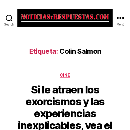
Search
Menú
Noticias
y
Respuestas
Etiqueta:
Colin Salmon
Categorías
CINE
Si le atraen los
exorcismos y las
experiencias
inexplicables, vea el