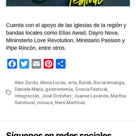
Buca
Cuenta con el apoyo de las iglesias de la región y
bandas locales como Elias Awad, Dayro Nova,
Mininsterio Love Revolution, Ministario Passion y
Pipe Rincón, entre otros.
F
T
E
Pi
C
a
wi
m
nt
o
c
tt
ail
er
m
Alex Zurdo
,
Alexa Lucas
,
arte
,
Barak
,
Bucaramanga
,
Daniela Mejía
,
gastronomía
,
Gracia Féstival
,
e
er
e
p
Etiquetas
integración
,
José Ordoñez
,
Juanse Laverde
,
Martha
b
st
ar
Sandoval
,
música
,
Nerú Martínez
o
tir
o
k
Síguenos en redes sociales