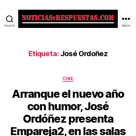
Search
Menú
Noticias
y
Respuestas
Etiqueta:
José Ordoñez
Categorías
CINE
Arranque el nuevo año
con humor, José
Ordóñez presenta
Empareja2, en las salas