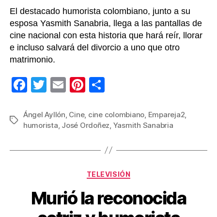
paí
El destacado humorista colombiano, junto a su
esposa Yasmith Sanabria, llega a las pantallas de
cine nacional con esta historia que hará reír, llorar
e incluso salvará del divorcio a uno que otro
matrimonio.
F
T
E
Pi
C
a
wi
m
nt
o
c
tt
ail
er
m
Ángel Ayllón
,
Cine
,
cine colombiano
,
Empareja2
,
Etiquetas
humorista
,
José Ordoñez
,
Yasmith Sanabria
e
er
e
p
b
st
ar
o
tir
Categorías
o
TELEVISIÓN
k
Murió la reconocida