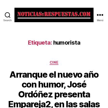
Search
Menú
Noticias
y
Respuestas
Etiqueta:
humorista
Categorías
CINE
Arranque el nuevo año
con humor, José
Ordóñez presenta
Empareja2, en las salas