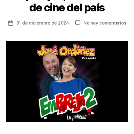
de cine del país
en
31 de diciembre de 2024
No hay comentarios
Fecha
Arr
de
el
la
nue
entrada
año
con
hum
Jos
Ord
pre
Emp
en
las
sal
de
cin
del