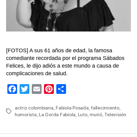
co
“La
Go
Fab
lut
en
la
[FOTOS] A sus 61 años de edad, la famosa
TV
comediante recordada por el programa Sábados
Felices, le dijo adiós a este mundo a causa de
complicaciones de salud.
F
T
E
Pi
C
a
wi
m
nt
o
c
tt
ail
er
m
actriz colombiana
,
Fabiola Posada
,
fallecimiento
,
Etiquetas
humorista
,
La Gorda Fabiola
,
Luto
,
murió
,
Televisión
e
er
e
p
b
st
ar