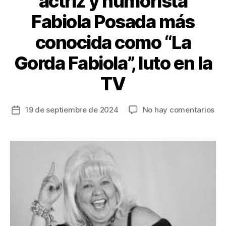
actriz y humorista
Fabiola Posada más
conocida como “La
Gorda Fabiola”, luto en la
TV
en
19 de septiembre de 2024
No hay comentarios
Fecha
Mu
de
la
la
re
entrada
act
y
hu
Fab
Po
má
co